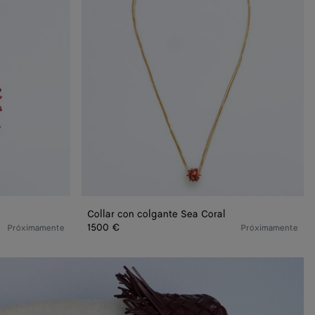
Coral
Collar con colgante Sea Coral
1500 €
Próximamente
Próximamente