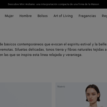
Descubre Mini Andiamo: una interpretación compacta de una firma de la Maison
Mujer
Hombre
Bolsos
Art of Living
Fragancias
Re
de básicos contemporáneos que evocan el espíritu estival y la belle
remotas. Siluetas delicadas, tonos tierra y fibras naturales tejidas 
en las que se inspira esta línea relajada y veraniega.
Top
Nuevo
de
toile
de
algodón