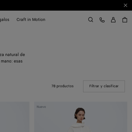
Cerr
Acce
Servicio de atención al cliente
galos
Craft in Motion
Buscar
za natural de
a mano: esas
78 productos
Filtrar y clasificar
(Manual
Falda
Nuevo
de
ante
con
Intreccio