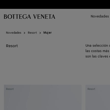
Ir al contenido principal
Novedades
Novedades
Resort
Mujer
Resort
Una selección 
las costas más 
son las claves 
Bolso
Clutch
Resort
Resort
Knot
Andiamo
Lock