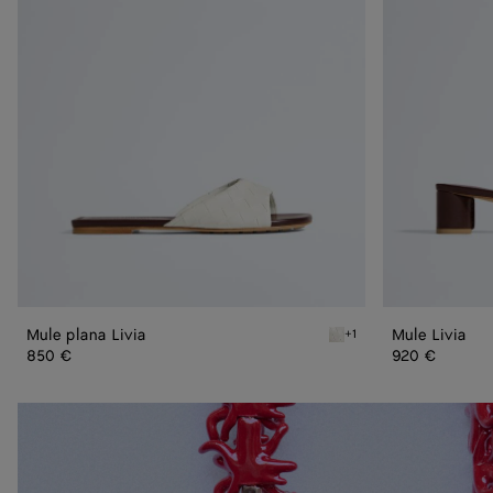
Mule plana Livia
Mule Livia
+1
Alabaster/cioccolato Mule
850 €
920 €