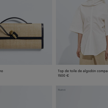
compacto
mo
Top de toile de algodón compa
1500 €
Anillo
Nuevo
Sea
Coral