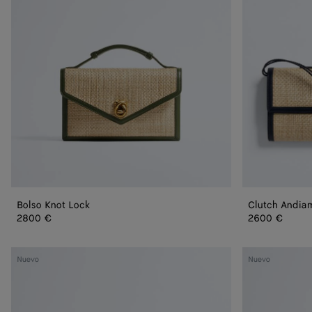
Bolso Knot Lock
Clutch Andia
2800 €
2600 €
Mule
Mule
Nuevo
Nuevo
plana
Livia
Livia