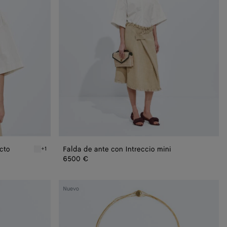
mini
cto
Falda de ante con Intreccio mini
+1
Chalk Top de toile de algodón compacto
6500 €
Collar
Nuevo
con
colgante
Sea