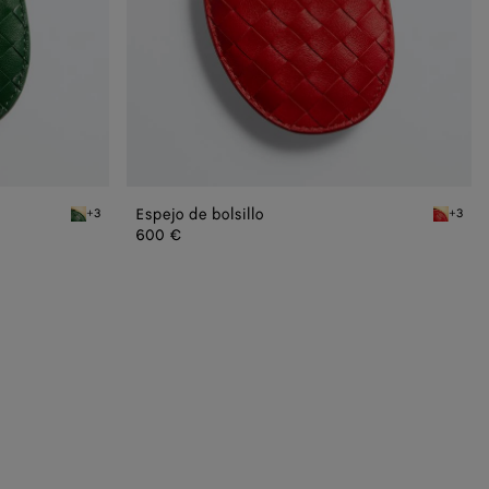
Espejo de bolsillo
+3
+3
Basil Espejo de bolsillo
Cardinal 
600 €