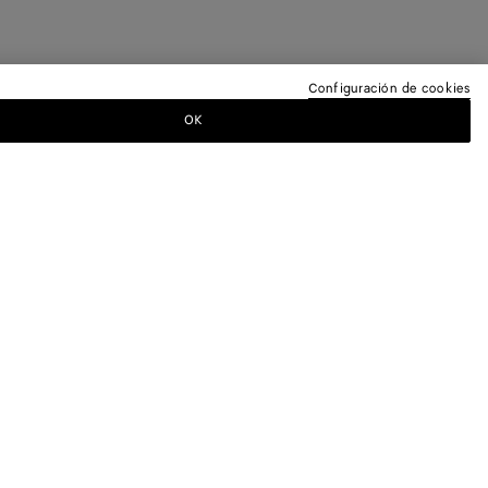
Configuración de cookies
OK
ETÍN DE NOTICIAS
tega Veneta para estar informado sobre las
entos exclusivos.