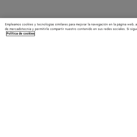
Empleamos cookies y tecnologías similares para mejorar la navegación en la página web, a
de mercadotecnia y permitirle compartir nuestro contenido en sus redes sociales. Si sigu
Política de cookies
LOCALIZADOR DE TIENDAS
Encuentra la tienda Bottega Veneta más cercana a ti y descubre las últim
colecciones.
Encontrar tienda