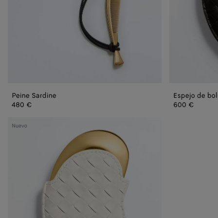
Peine Sardine
Espejo de bols
480 €
600 €
Espejo
Nuevo
de
bolsillo