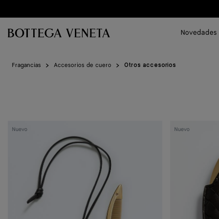
Ir al contenido principal
Novedades
Fragancias
Accesorios de cuero
Otros accesorios
Peine
Espejo
Nuevo
Nuevo
Sardine
de
bolsillo