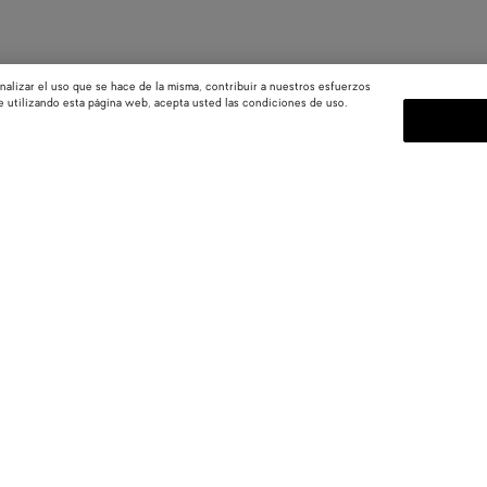
nalizar el uso que se hace de la misma, contribuir a nuestros esfuerzos
e utilizando esta página web, acepta usted las condiciones de uso.
SUSCRÍBASE A NUESTRO BOL
as
Suscríbete a la newsletter de Bot
colecciones, los shows y otros ev
Correo electrónico*