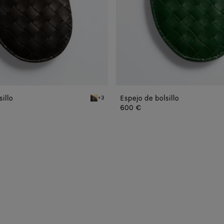
illo
Espejo de bolsillo
+3
Espresso Espejo de bolsillo
600 €