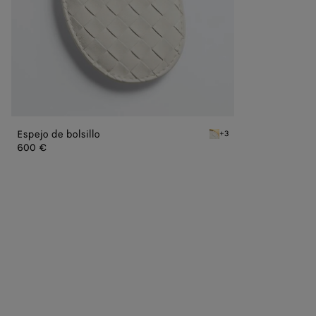
Espejo de bolsillo
+3
Alabaster Espejo de bolsil
600 €