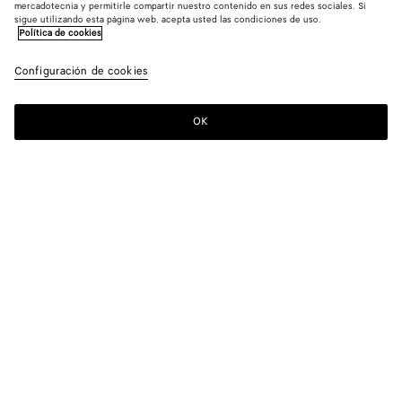
mercadotecnia y permitirle compartir nuestro contenido en sus redes sociales. Si
sigue utilizando esta página web, acepta usted las condiciones de uso.
Política de cookies
Configuración de cookies
OK
SUSCRÍBASE A NUESTRO BOLETÍN DE NOTICIAS
Suscríbete a la newsletter de Bottega Veneta para estar informado
sobre las colecciones, los shows y otros eventos exclusivos.
Correo electrónico*
LOCALIZADOR DE TIENDAS
Encontrar Tienda
¿NECESITA AYUDA?