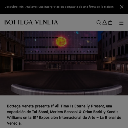
Ir al contenido principal
Cerr
Descubre Mini Andiamo: una interpretación compacta de una firma de la Maison
Acced
Me
Buscar
Menú
Bottega Veneta presenta If All Time Is Eternally Present, una
exposición de Tai Shani, Meriem Bennani & Orian Barki y Kandis
Williams en la 61ª Exposición Internacional de Arte – La Bienal de
Venecia.