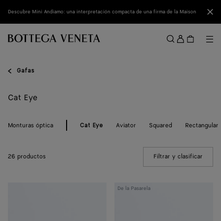
Ir al contenido principal
Cerr
Descubre Mini Andiamo: una interpretación compacta de una firma de la Maison
Acced
Me
Buscar
Menú
Gafas
Cat Eye
Monturas óptica
Aviator
Squared
Rectangular
Cat Eye
26 productos
Filtrar y clasificar
(Manua
Gafas
Gafas
De la Pasarela
de
de
sol
sol
Prisma
Prisma