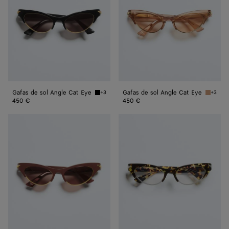
Angle
Angle
Cat
Cat
Eye
Eye
Gafas de sol Angle Cat Eye
Gafas de sol Angle Cat Eye
+3
+3
Black/grey Gafas de sol Angle Cat Eye
Brown G
450 €
450 €
Gafas
Gafas
de
de
sol
sol
Angle
Angle
Cat
Cat
Eye
Eye