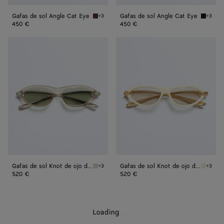
Gafas de sol Angle Cat Eye
Gafas de sol Angle Cat Eye
+3
+3
Burgundy/brown Gafas de sol Angle Cat Eye
Havana/
450 €
450 €
Gafas
Gafas
de
de
sol
sol
Knot
Knot
de
de
ojo
ojo
de
de
gato
gato
Gafas de sol Knot de ojo de gato
Gafas de sol Knot de ojo de gato
+3
+3
Beige/green Gafas de sol Knot de ojo de gato
Beige/g
520 €
520 €
Loading
.
.
.