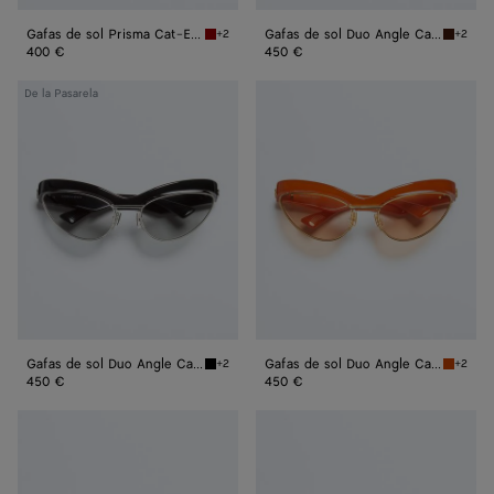
Gafas de sol Prisma Cat-Eye
Gafas de sol Duo Angle Cat-Eye
+2
+2
Red Gafas de sol Prisma Cat-Eye
Havana/
400 €
450 €
Gafas
Gafas
De la Pasarela
de
de
sol
sol
Duo
Duo
Angle
Angle
Cat-
Cat-
Eye
Eye
Gafas de sol Duo Angle Cat-Eye
Gafas de sol Duo Angle Cat-Eye
+2
+2
Black/grey Gafas de sol Duo Angle Cat-Eye
Orange/
450 €
450 €
Gafas
Gafas
de
de
sol
sol