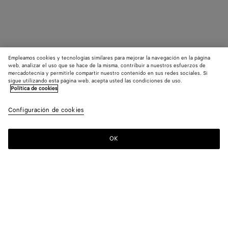
Empleamos cookies y tecnologías similares para mejorar la navegación en la página
web, analizar el uso que se hace de la misma, contribuir a nuestros esfuerzos de
mercadotecnia y permitirle compartir nuestro contenido en sus redes sociales. Si
sigue utilizando esta página web, acepta usted las condiciones de uso.
Política de cookies
Configuración de cookies
OK
SUSCRÍBASE A NUESTRO BOLETÍN DE NOTICIAS
Suscríbete a la newsletter de Bottega Veneta para estar informado
sobre las colecciones, los shows y otros eventos exclusivos.