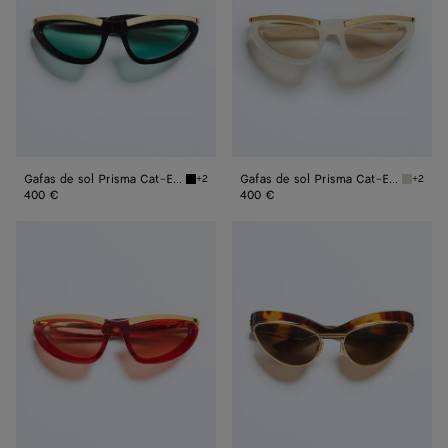
Cat-
Cat-
Eye
Eye
Gafas de sol Prisma Cat-Eye
Gafas de sol Prisma Cat-Eye
+2
+2
Black/green Gafas de sol Prisma Cat-Eye
Ivory/b
400 €
400 €
Gafas
Gafas
de
de
sol
sol
Prisma
Duo
Cat-
Angle
Eye
Cat-
Eye