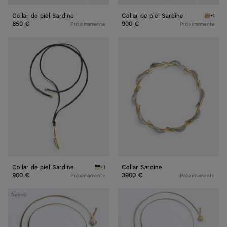
Collar de piel Sardine
Collar de piel Sardine
+1
Sea sal
850 €
900 €
Próximamente
Próximamente
Collar
Collar
de
Sardine
piel
Sardine
Collar de piel Sardine
Collar Sardine
+1
Nero Collar de piel Sardine
900 €
3900 €
Próximamente
Próximamente
Collar
Collar
Nuevo
Prisma
Prisma
de