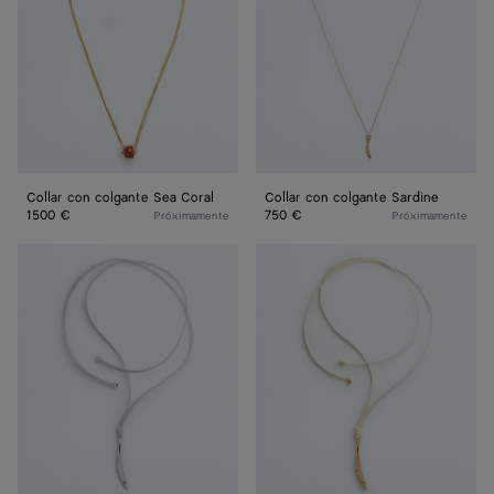
Coral
Collar con colgante Sea Coral
Collar con colgante Sardine
1500 €
750 €
Próximamente
Próximamente
Collar
Collar
de
de
piel
piel
Sardine
Sardine