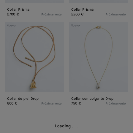
Collar Prisma
Collar Prisma
2700 €
2200 €
Próximamente
Próximamente
Collar
Collar
Nuevo
Nuevo
de
con
piel
colgante
Drop
Drop
Collar de piel Drop
Collar con colgante Drop
800 €
750 €
Próximamente
Próximamente
Loading
.
.
.