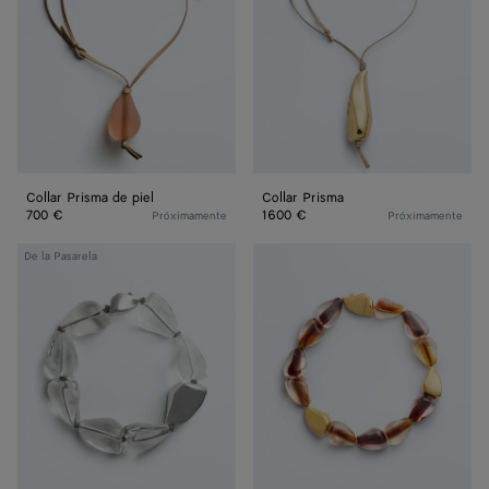
piel
Collar Prisma de piel
Collar Prisma
700 €
1600 €
Próximamente
Próximamente
Collar
Collar
De la Pasarela
Prisma
Prisma