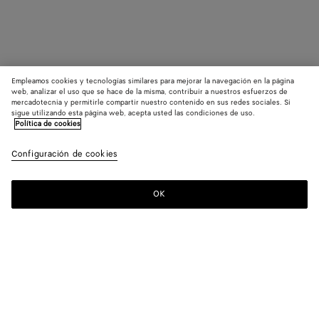
Empleamos cookies y tecnologías similares para mejorar la navegación en la página
web, analizar el uso que se hace de la misma, contribuir a nuestros esfuerzos de
mercadotecnia y permitirle compartir nuestro contenido en sus redes sociales. Si
sigue utilizando esta página web, acepta usted las condiciones de uso.
Política de cookies
Configuración de cookies
OK
SUSCRÍBASE A NUESTRO BOLETÍN DE NOTICIAS
Suscríbete a la newsletter de Bottega Veneta para estar informado
sobre las colecciones, los shows y otros eventos exclusivos.