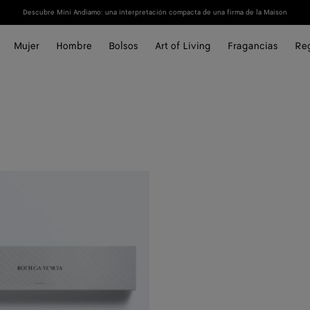
Descubre Mini Andiamo: una interpretación compacta de una firma de la Maison
Mujer
Hombre
Bolsos
Art of Living
Fragancias
Re