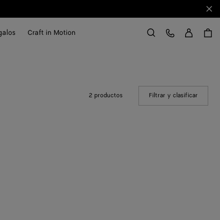
Cerr
Acce
Servicio de atención al cliente
galos
Craft in Motion
Buscar
2 productos
Filtrar y clasificar
(Manual