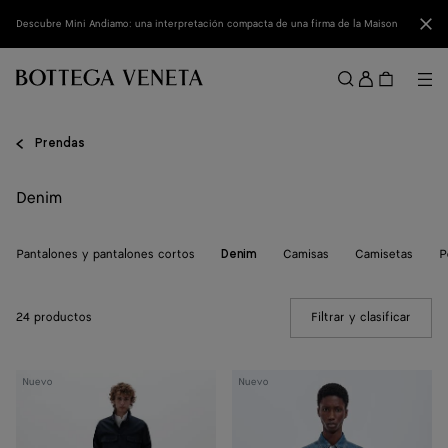
Ir al contenido principal
Cerr
Descubre Mini Andiamo: una interpretación compacta de una firma de la Maison
Acced
Me
Buscar
Menú
Prendas
Denim
Pantalones y pantalones cortos
Camisas
Camisetas
P
Denim
24 productos
Filtrar y clasificar
(Manua
Vaqueros
Camisa
Nuevo
Nuevo
con
de
pernera
denim
ancha
azul