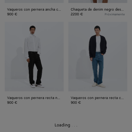
Vaqueros con pernera ancha color indigo con lavado medio
Chaqueta de denim negro desteñido
900 €
2200 €
Próximamente
Vaqueros
Vaqueros
con
con
pernera
pernera
recta
recta
negro
color
desteñido
indigo
con
lavado
medio
Vaqueros con pernera recta negro desteñido
Vaqueros con pernera recta color indigo con lavado medio
900 €
900 €
Loading
.
.
.