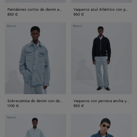
Pantalones cortos de denim azul Atlántico
Vaqueros azul Atlántico con pernera ancha
850 €
950 €
Sobrecamisa
Vaqueros
Nuevo
Nuevo
de
con
denim
pernera
con
ancha
desteñido
y
cielo
desteñido
cielo
Sobrecamisa de denim con desteñido cielo
Vaqueros con pernera ancha y desteñido cielo
1100 €
950 €
Pantalones
Sobrecamisa
Nuevo
cortos
vaquera
de
color