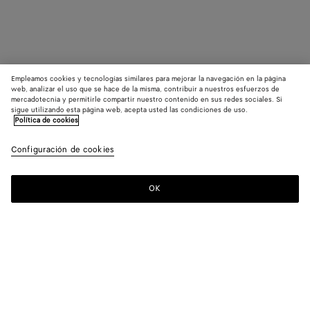
Empleamos cookies y tecnologías similares para mejorar la navegación en la página
web, analizar el uso que se hace de la misma, contribuir a nuestros esfuerzos de
mercadotecnia y permitirle compartir nuestro contenido en sus redes sociales. Si
sigue utilizando esta página web, acepta usted las condiciones de uso.
Política de cookies
Configuración de cookies
OK
SUSCRÍBASE A NUESTRO BOLETÍN DE NOTICIAS
Suscríbete a la newsletter de Bottega Veneta para estar informado
sobre las colecciones, los shows y otros eventos exclusivos.