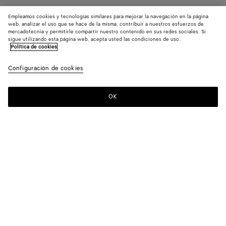
Empleamos cookies y tecnologías similares para mejorar la navegación en la página
web, analizar el uso que se hace de la misma, contribuir a nuestros esfuerzos de
mercadotecnia y permitirle compartir nuestro contenido en sus redes sociales. Si
sigue utilizando esta página web, acepta usted las condiciones de uso.
Política de cookies
Configuración de cookies
OK
SUSCRÍBASE A NUESTRO BOLETÍN DE NOTICIAS
Suscríbete a la newsletter de Bottega Veneta para estar informado
sobre las colecciones, los shows y otros eventos exclusivos.
Correo electrónico*