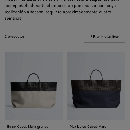
acompañarle durante el proceso de personalización, cuya
realización artesanal requiere aproximadamente cuatro
semanas.
2 productos
Filtrar y clasificar
(Manua
Bolso
Maxibolso
Cabat
Cabat
Mara
Mare
grande
Bolso Cabat Mara grande
Maxibolso Cabat Mare