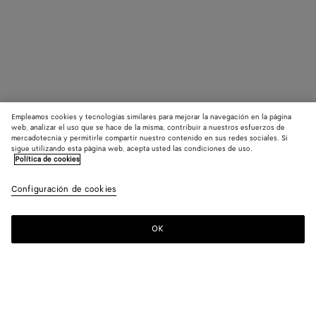
Empleamos cookies y tecnologías similares para mejorar la navegación en la página
web, analizar el uso que se hace de la misma, contribuir a nuestros esfuerzos de
mercadotecnia y permitirle compartir nuestro contenido en sus redes sociales. Si
sigue utilizando esta página web, acepta usted las condiciones de uso.
Política de cookies
Configuración de cookies
OK
SUSCRÍBASE A NUESTRO BOLETÍN DE NOTICIAS
Suscríbete a la newsletter de Bottega Veneta para estar informado
sobre las colecciones, los shows y otros eventos exclusivos.