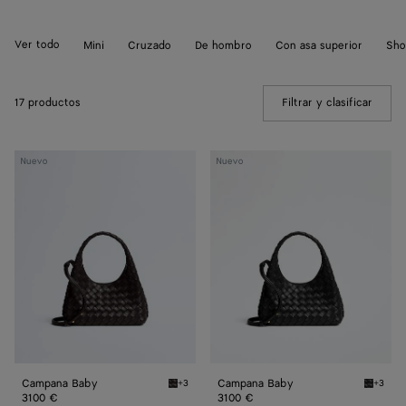
Ver todo
Mini
Cruzado
De hombro
Con asa superior
Sho
17 productos
Filtrar y clasificar
(Manua
Campana
Campana
Nuevo
Nuevo
Baby
Baby
Campana Baby
Campana Baby
+3
+3
Espresso Campana Baby
Black 
3100 €
3100 €