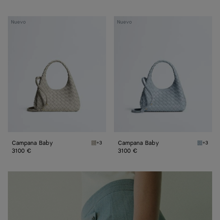
Campana
Campana
Nuevo
Nuevo
Baby
Baby
Campana Baby
Campana Baby
+3
+3
Silica grey Campana Baby
Glacial
3100 €
3100 €