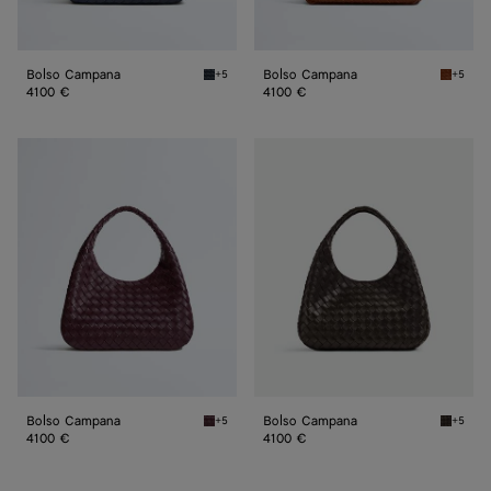
Bolso Campana
Bolso Campana
+5
+5
Midnight Bolso Campana
Tannin 
4100 €
4100 €
Bolso
Bolso
Campana
Campana
Bolso Campana
Bolso Campana
+5
+5
Deep mahogany Bolso Campana
Fondant
4100 €
4100 €