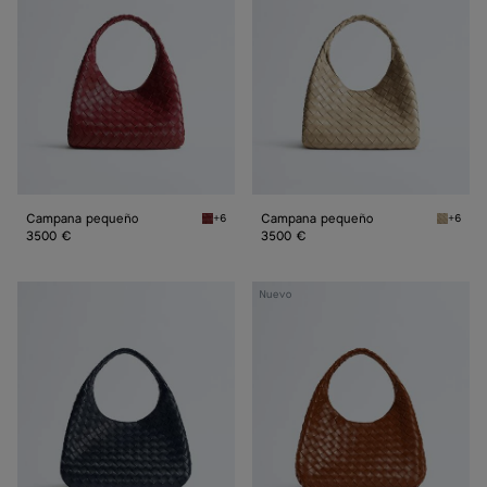
Campana pequeño
Campana pequeño
+6
+6
Lava red Campana pequeño
Ecru C
3500 €
3500 €
Bolso
Bolso
Nuevo
Campana
Campana