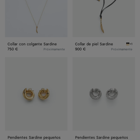
Collar con colgante Sardine
Collar de piel Sardine
+1
Nero Co
750 €
900 €
Próximamente
Próximamente
Pendientes
Pendientes
Sardine
Sardine
pequeños
pequeños
Pendientes Sardine pequeños
Pendientes Sardine pequeños