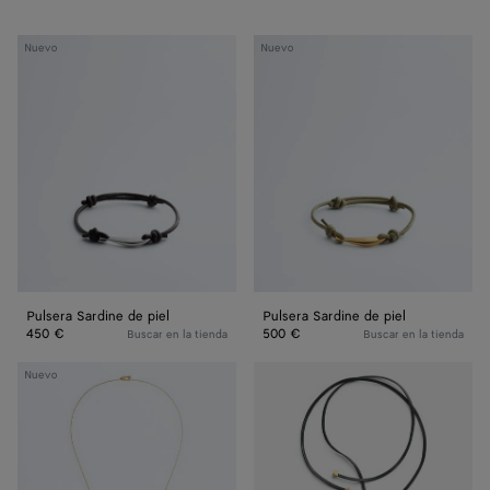
Pulsera
Pulsera
Nuevo
Nuevo
Sardine
Sardine
de
de
piel
piel
Pulsera Sardine de piel
Pulsera Sardine de piel
450 €
500 €
Buscar en la tienda
Buscar en la tienda
Collar
Collar
Nuevo
con
de
colgante
piel
Sardine
Sardine