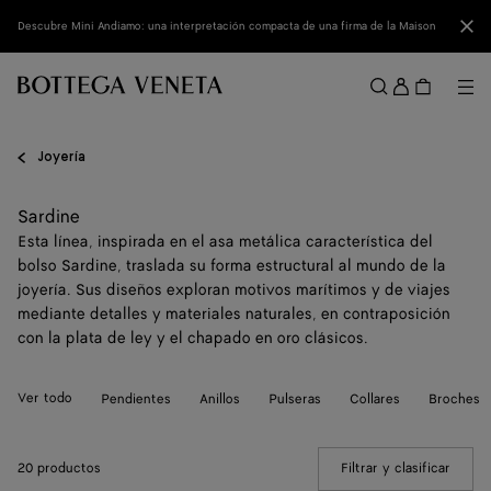
Ir al contenido principal
Cerr
Descubre Mini Andiamo: una interpretación compacta de una firma de la Maison
Acced
Me
Buscar
Menú
Joyería
Sardine
Esta línea, inspirada en el asa metálica característica del
bolso Sardine, traslada su forma estructural al mundo de la
joyería. Sus diseños exploran motivos marítimos y de viajes
mediante detalles y materiales naturales, en contraposición
con la plata de ley y el chapado en oro clásicos.
Ver todo
Pendientes
Anillos
Pulseras
Collares
Broches
20 productos
Filtrar y clasificar
(Manua