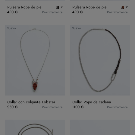
Pulsera Rope de piel
Pulsera Rope de piel
+2
+2
Espresso Pulsera Rope de piel
Tannin 
420 €
420 €
Próximamente
Próximamente
Collar
Collar
Nuevo
Nuevo
con
Rope
colgante
de
Lobster
cadena
Collar con colgante Lobster
Collar Rope de cadena
950 €
1100 €
Próximamente
Próximamente
Collar
Pulsera
Prisma
Veneta