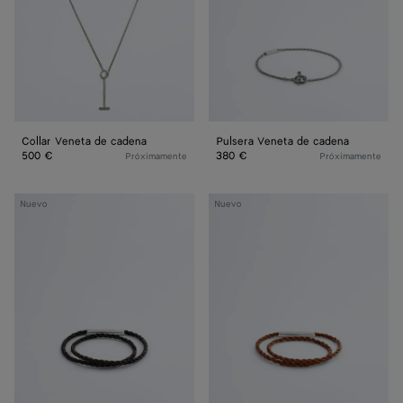
Collar Veneta de cadena
Pulsera Veneta de cadena
500 €
380 €
Próximamente
Próximamente
Pulsera
Pulsera
Nuevo
Nuevo
Rope
Rope
de
de
piel
piel