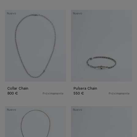
Collar
Pulsera
Nuevo
Nuevo
Chain
Chain
Collar Chain
Pulsera Chain
800 €
550 €
Próximamente
Próximamente
Collar
Pulsera
Nuevo
Nuevo
Veneta
Veneta
de
de
cadena
cadena