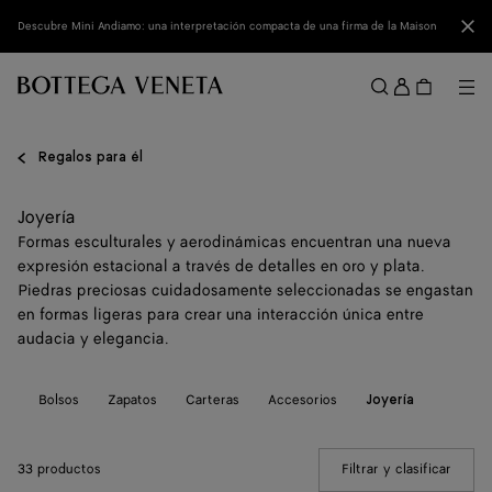
Ir al contenido principal
Cerr
Descubre Mini Andiamo: una interpretación compacta de una firma de la Maison
Acced
Me
Buscar
Menú
Regalos para él
Joyería
Formas esculturales y aerodinámicas encuentran una nueva
expresión estacional a través de detalles en oro y plata.
Piedras preciosas cuidadosamente seleccionadas se engastan
en formas ligeras para crear una interacción única entre
audacia y elegancia.
do
Bolsos
Zapatos
Carteras
Accesorios
Joyería
33 productos
Filtrar y clasificar
(Manua