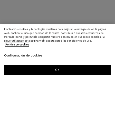
Empleamos cookies y tecnologías similares para mejorar la navegación en la página
web, analizar el uso que se hace de la misma, contribuir a nuestros esfuerzos de
mercadotecnia y permitirle compartir nuestro contenido en sus redes sociales. Si
sigue utilizando esta página web, acepta usted las condiciones de uso.
Política de cookies
Configuración de cookies
OK
SUSCRÍBASE A NUESTRO BOLETÍN DE NOTICIAS
Suscríbete a la newsletter de Bottega Veneta para estar informado
sobre las colecciones, los shows y otros eventos exclusivos.