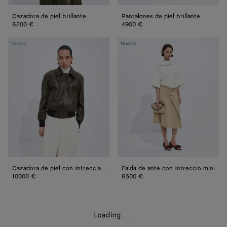
Cazadora de piel brillante
Pantalones de piel brillante
6200 €
4900 €
Cazadora
Falda
Nuevo
Nuevo
de
de
piel
ante
con
con
Intrecciato
Intreccio
pequeño
mini
Cazadora de piel con Intrecciato pequeño
Falda de ante con Intreccio mini
10000 €
6500 €
Loading
.
.
.