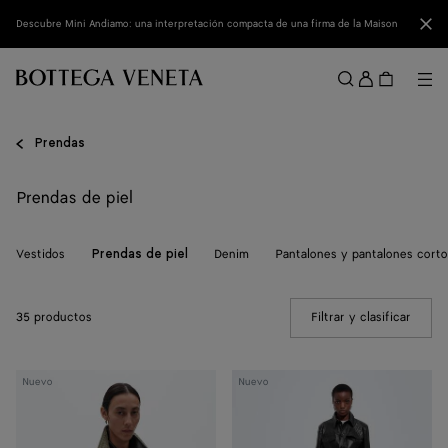
Ir al contenido principal
Cerr
Descubre Mini Andiamo: una interpretación compacta de una firma de la Maison
Acced
Me
Buscar
Menú
Prendas
Prendas de piel
Vestidos
Denim
Pantalones y pantalones cort
Prendas de piel
35 productos
Filtrar y clasificar
(Manua
Cazadora
Pantalones
Nuevo
Nuevo
de
de
piel
piel
Intrecciato
Intrecciato