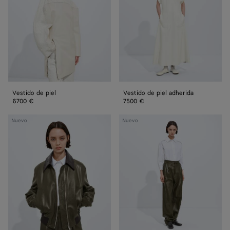
adherida
Vestido de piel
Vestido de piel adherida
6700 €
7500 €
Cazadora
Pantalones
Nuevo
Nuevo
de
de
piel
piel
brillante
brillante