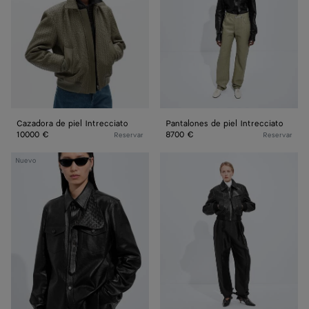
Cazadora de piel Intrecciato
Pantalones de piel Intrecciato
10000 €
8700 €
Reservar
Reservar
Camisa
Cazadora
Nuevo
de
de
piel
piel
desgastada
Intrecciato