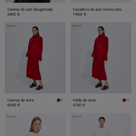
Camisa de piel desgastada
Cazadora de piel Intrecciato
5900 €
11000 €
Camisa
Falda
Nuevo
Nuevo
de
de
ante
ante
Camisa de ante
Falda de ante
+1
+1
Crave Camisa de ante
Crave F
6200 €
5700 €
Vestido
Vestido
Nuevo
Nuevo
de
de
piel
piel