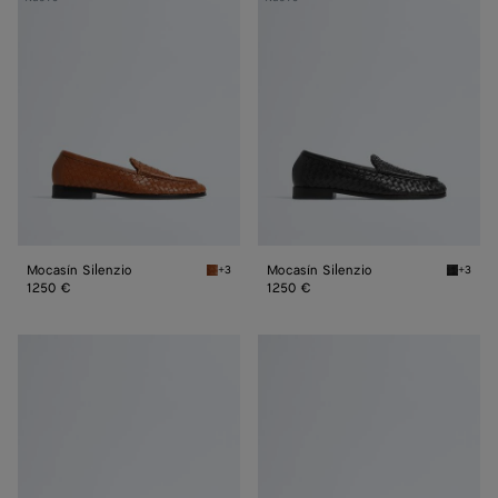
Silenzio
Silenzio
Mocasín Silenzio
Mocasín Silenzio
+3
+3
Tannin Mocasín Silenzio
Black M
1250 €
1250 €
Mocasín
Mocasín
Silenzio
Silenzio