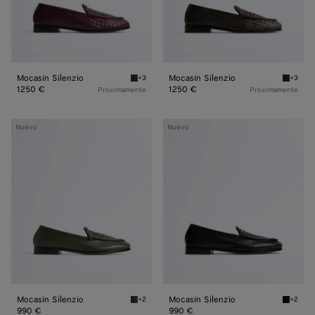
Mocasín Silenzio
Mocasín Silenzio
+3
+3
Deep mahogany Mocasín Silenzio
Espress
1250 €
1250 €
Próximamente
Próximamente
Mocasín
Mocasín
Nuevo
Nuevo
Silenzio
Silenzio
Mocasín Silenzio
Mocasín Silenzio
+2
+2
Bark green Mocasín Silenzio
Black M
990 €
990 €