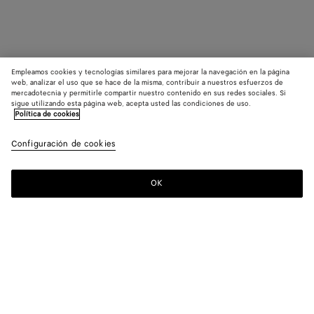
Empleamos cookies y tecnologías similares para mejorar la navegación en la página
web, analizar el uso que se hace de la misma, contribuir a nuestros esfuerzos de
mercadotecnia y permitirle compartir nuestro contenido en sus redes sociales. Si
sigue utilizando esta página web, acepta usted las condiciones de uso.
Política de cookies
Configuración de cookies
OK
SUSCRÍBASE A NUESTRO BOLETÍN DE NOTICIAS
Suscríbete a la newsletter de Bottega Veneta para estar informado
sobre las colecciones, los shows y otros eventos exclusivos.
Correo electrónico*