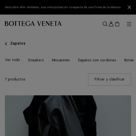
Ir al contenido principal
Cerr
Descubre Mini Andiamo: una interpretación compacta de una firma de la Maison
Acced
Me
Buscar
Menú
Zapatos
Ver todo
Sneakers
Mocasines
Zapatos con cordones
Botas
7 productos
Filtrar y clasificar
(Manua