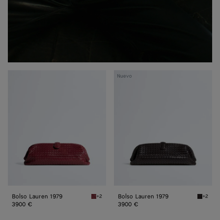
Bolso
Bolso
Nuevo
Lauren 1979
Lauren 1979
Bolso Lauren 1979
Bolso Lauren 1979
+2
+2
Lava red Bolso Lauren 1979
Espress
3900 €
3900 €