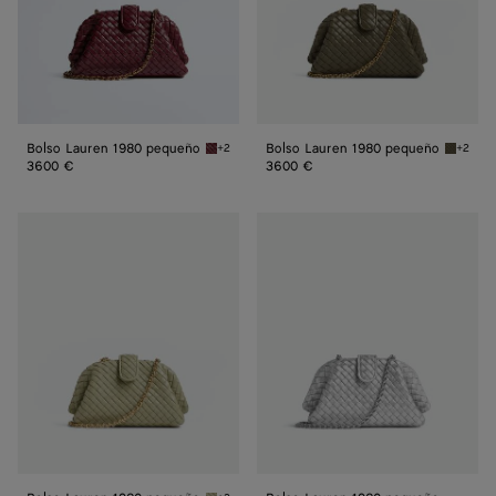
Bolso Lauren 1980 pequeño
Bolso Lauren 1980 pequeño
+2
+2
Barolo Bolso Lauren 1980 pequeño
Cypress
3600 €
3600 €
Bolso
Bolso
Lauren 1980
Lauren 1980
pequeño
pequeño