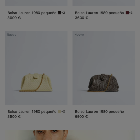
Bolso Lauren 1980 pequeño
Bolso Lauren 1980 pequeño
+2
+2
Espresso Bolso Lauren 1980 pequeño
Lava re
3600 €
3600 €
Bolso
Bolso
Nuevo
Nuevo
Lauren 1980
Lauren 1980
pequeño
pequeño
Bolso Lauren 1980 pequeño
Bolso Lauren 1980 pequeño
+2
Sour Bolso Lauren 1980 pequeño
3600 €
5500 €