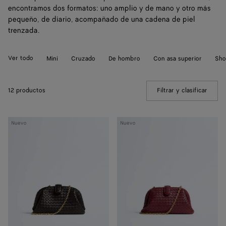
encontramos dos formatos: uno amplio y de mano y otro más
pequeño, de diario, acompañado de una cadena de piel
trenzada.
Ver todo
Mini
Cruzado
De hombro
Con asa superior
Sho
12 productos
Filtrar y clasificar
(Manua
Bolso
Bolso
Nuevo
Nuevo
Lauren 1980
Lauren 1980
pequeño
pequeño