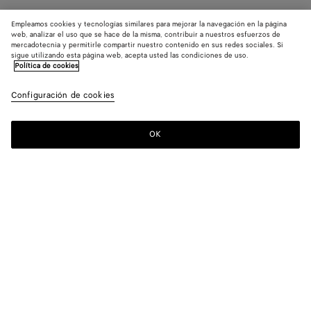
Empleamos cookies y tecnologías similares para mejorar la navegación en la página
web, analizar el uso que se hace de la misma, contribuir a nuestros esfuerzos de
mercadotecnia y permitirle compartir nuestro contenido en sus redes sociales. Si
sigue utilizando esta página web, acepta usted las condiciones de uso.
Política de cookies
Configuración de cookies
OK
SUSCRÍBASE A NUESTRO BOLETÍN DE NOTICIAS
Suscríbete a la newsletter de Bottega Veneta para estar informado
sobre las colecciones, los shows y otros eventos exclusivos.
Correo electrónico*