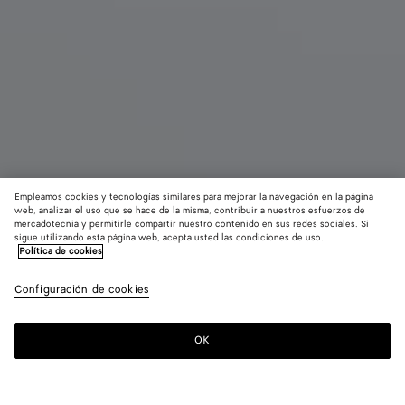
Empleamos cookies y tecnologías similares para mejorar la navegación en la página
web, analizar el uso que se hace de la misma, contribuir a nuestros esfuerzos de
Nuevo
mercadotecnia y permitirle compartir nuestro contenido en sus redes sociales. Si
sigue utilizando esta página web, acepta usted las condiciones de uso.
Política de cookies
Bolso Madison
3900 €
color (A
Espr
Configuración de cookies
+
3
selec
color,
dispo
OK
Añadir a la cesta
Añadir
Seleccione
del t
a
una
descr
la
talla
las 