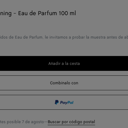
ning - Eau de Parfum 100 ml
idos de Eau de Parfum, le invitamos a probar la muestra antes de ab
Añadir a la cesta
Añadir
Seleccione
a
una
la
talla
Combínalo con
cesta
ntes posible
7 de agosto
—
Buscar por código postal