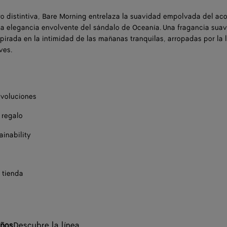
o distintiva, Bare Morning entrelaza la suavidad empolvada del aco
 la elegancia envolvente del sándalo de Oceanía. Una fragancia suav
pirada en la intimidad de las mañanas tranquilas, arropadas por la l
ves.
evoluciones
 regalo
ainability
 tienda
años
Descubre la línea