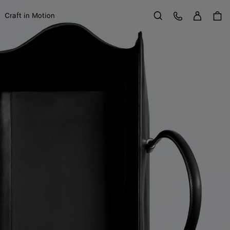
Se con
Service Client
Craft in Motion
Rechercher