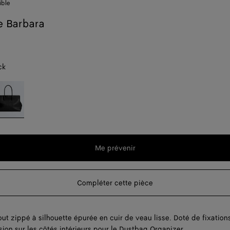
ible
e Barbara
ck
lack
t
Me prévenir
t
Compléter cette pièce
out zippé à silhouette épurée en cuir de veau lisse. Doté de fixation
ion sur les côtés intérieurs pour le Dustbag Organizer.