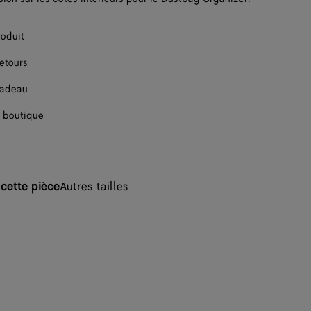
roduit
retours
cadeau
 boutique
cette pièce
Autres tailles