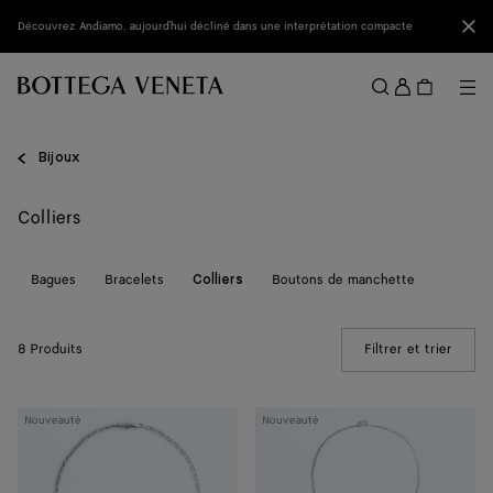
Passer au contenu principal
Fer
Découvrez Andiamo, aujourd'hui décliné dans une interprétation compacte
Se
conne
Me
Rechercher
Menu
Bijoux
Colliers
s
Bagues
Bracelets
Boutons de manchette
Colliers
8 Produits
Filtrer et trier
(Manua
Collier
Collier
Nouveauté
Nouveauté
chaîne
à
pendentif
homard