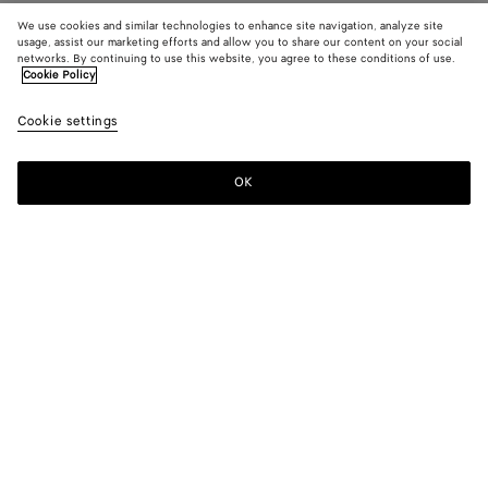
We use cookies and similar technologies to enhance site navigation, analyze site
usage, assist our marketing efforts and allow you to share our content on your social
networks. By continuing to use this website, you agree to these conditions of use.
Cookie Policy
Cookie settings
OK
S'INSCRIRE À LA NEWSLETTER
Abonnez-vous à la newsletter de Bottega Veneta pour recevoir des
informations sur les collections, les défilés et des mises à jour
exclusives.
E-mail*
BOUTIQUES
Trouver Une Boutique