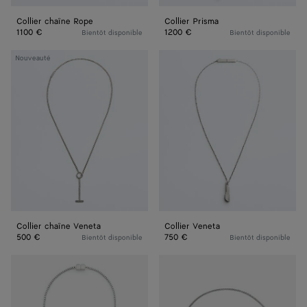
Collier chaîne Rope
Collier Prisma
1100 €
1200 €
Bientôt disponible
Bientôt disponible
Collier
Collier
Nouveauté
chaîne
Veneta
Veneta
Collier chaîne Veneta
Collier Veneta
500 €
750 €
Bientôt disponible
Bientôt disponible
Collier
Collier
Stack
Intreccio