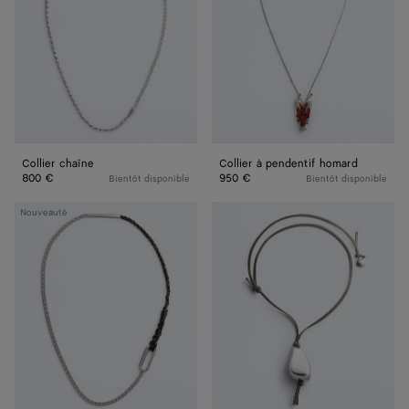
Collier chaîne
Collier à pendentif homard
800 €
950 €
Bientôt disponible
Bientôt disponible
Collier
Collier
Nouveauté
chaîne
Prisma
Rope