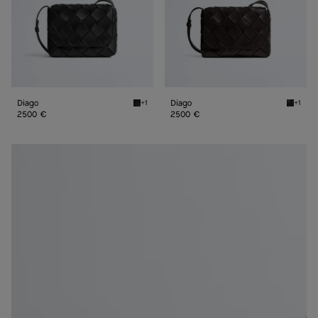
Diago
Diago
+1
+1
Black Diago
Espress
2500 €
2500 €