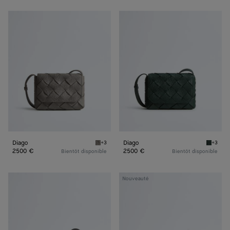
Diago
Diago
Diago
Diago
+3
+3
Basalt Diago
Alpi gr
2500 €
2500 €
Bientôt disponible
Bientôt disponible
Diago
Diago
Nouveauté