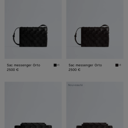
messenger
messenger
Orto
Orto
Sac messenger Orto
Sac messenger Orto
+1
+1
Black Sac messenger Orto
Espres
2500 €
2500 €
Sac
Sac
Nouveauté
ceinture
ceinture
Diago
Diago