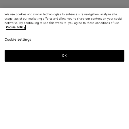
We use cookies and similar technologies to enhance site navigation, analyze site
usage, assist our marketing efforts and allow you to share our content on your social
networks. By continuing to use this website, you agree to these conditions of use.
Cookie Policy
Cookie settings
OK
S'INSCRIRE À LA NEWSLETTER
Abonnez-vous à la newsletter de Bottega Veneta pour recevoir des
informations sur les collections, les défilés et des mises à jour
exclusives.
E-mail*