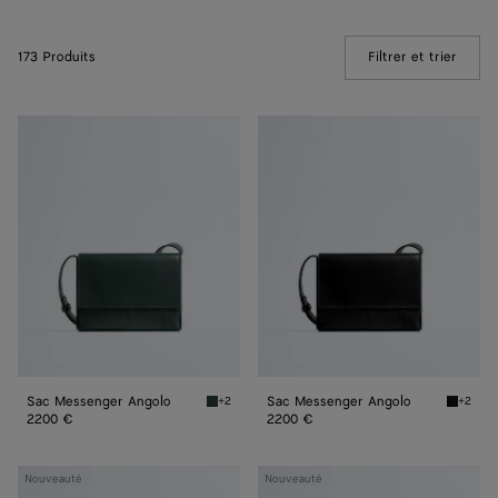
173 Produits
Filtrer et trier
(Manua
Sac
Sac
Messenger
Messenger
Angolo
Angolo
Sac Messenger Angolo
Sac Messenger Angolo
+2
+2
Alpi green Sac Messenger Angolo
Black S
2200 €
2200 €
Sac
Sac
Nouveauté
Nouveauté