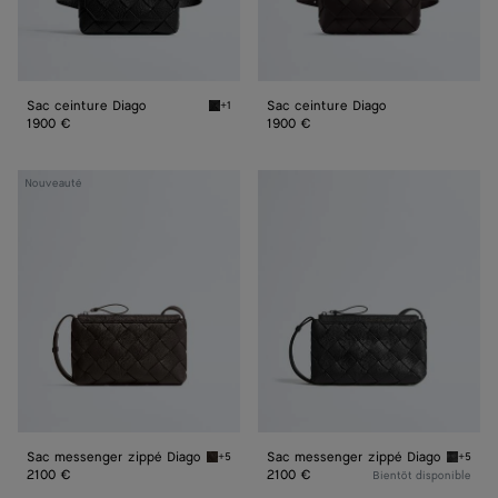
Sac ceinture Diago
Sac ceinture Diago
+1
Black Sac ceinture Diago
1900 €
1900 €
Sac
Sac
Nouveauté
messenger
messenger
zippé
zippé
Diago
Diago
Sac messenger zippé Diago
Sac messenger zippé Diago
+5
+5
Fondant Sac messenger zippé Diago
Black S
2100 €
2100 €
Bientôt disponible