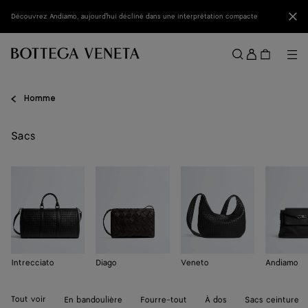
Passer au contenu principal
Fer
Découvrez Andiamo, aujourd'hui décliné dans une interprétation compacte
Se
conne
Me
Rechercher
Menu
Homme
Sacs
Intrecciato
Diago
Veneto
Andiamo
Tout voir
En bandoulière
Fourre-tout
À dos
Sacs ceinture