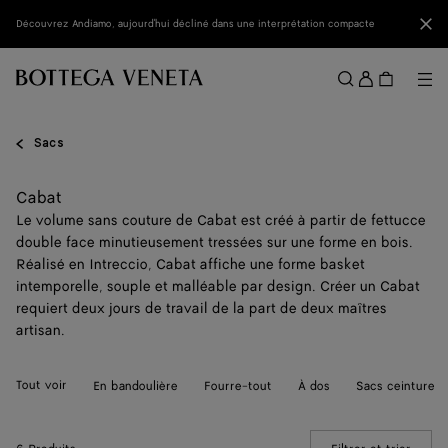
Passer au contenu principal
Fer
Découvrez Andiamo, aujourd'hui décliné dans une interprétation compacte
Se
conne
Me
Rechercher
Menu
Sacs
Cabat
Le volume sans couture de Cabat est créé à partir de fettucce
double face minutieusement tressées sur une forme en bois.
Réalisé en Intreccio, Cabat affiche une forme basket
intemporelle, souple et malléable par design. Créer un Cabat
requiert deux jours de travail de la part de deux maîtres
artisan.
Tout voir
En bandoulière
Fourre-tout
À dos
Sacs ceinture