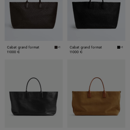
Cabat grand format
Cabat grand format
+1
+1
Fondant Cabat grand format
Black C
11000 €
11000 €
Cabat
Cabat
grand
grand
format
format