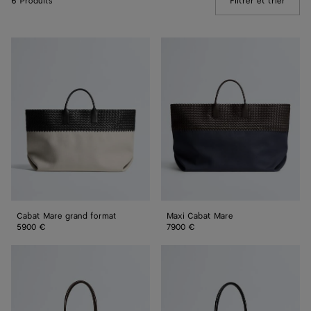
6 Produits
Filtrer et trier
(Manua
Cabat
Maxi
Mare
Cabat
grand
Mare
format
Cabat Mare grand format
Maxi Cabat Mare
5900 €
7900 €
Cabat
Cabat
grand
grand
format
format