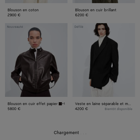
Blouson en coton
Blouson en cuir brillant
2900 €
6200 €
Blouson
Veste
Nouveauté
Défilé
en
en
cuir
laine
effet
séparable
papier
et
mohair
Blouson en cuir effet papier
Veste en laine séparable et mohair
+1
Ebony Blouson en cuir effet papier
5800 €
4200 €
Bientôt disponible
Chargement
.
.
.