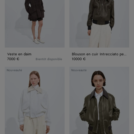
Intrecciato
petit
format
Veste en daim
Blouson en cuir Intrecciato petit format
7000 €
10000 €
Bientôt disponible
Blouson
Blouson
Nouveauté
Nouveauté
en
en
coton
cuir
brillant