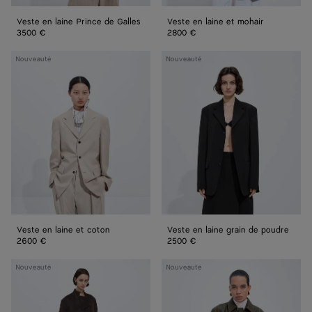
Veste en laine Prince de Galles
Veste en laine et mohair
3500 €
2800 €
Veste
Veste
Nouveauté
Nouveauté
en
en
laine
laine
et
grain
coton
de
poudre
Veste en laine et coton
Veste en laine grain de poudre
2600 €
2500 €
Veste
Blouson
Nouveauté
Nouveauté
en
en
daim
cuir