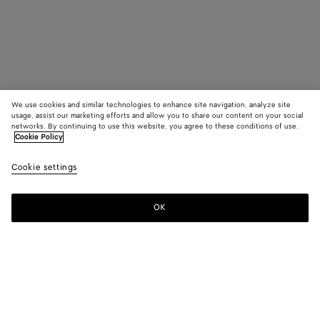
We use cookies and similar technologies to enhance site navigation, analyze site
usage, assist our marketing efforts and allow you to share our content on your social
networks. By continuing to use this website, you agree to these conditions of use.
Cookie Policy
Cookie settings
OK
S'INSCRIRE À LA NEWSLETTER
Abonnez-vous à la newsletter de Bottega Veneta pour recevoir des
informations sur les collections, les défilés et des mises à jour
exclusives.