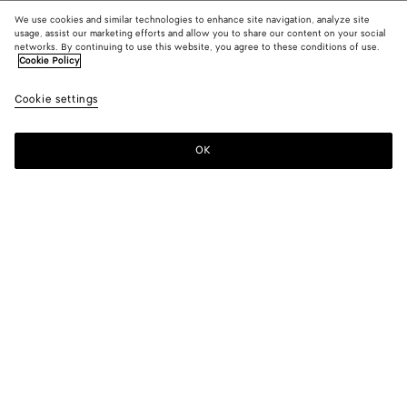
We use cookies and similar technologies to enhance site navigation, analyze site
usage, assist our marketing efforts and allow you to share our content on your social
networks. By continuing to use this website, you agree to these conditions of use.
Cookie Policy
Cookie settings
OK
S'INSCRIRE À LA NEWSLETTER
Abonnez-vous à la newsletter de Bottega Veneta pour recevoir des
informations sur les collections, les défilés et des mises à jour
exclusives.
E-mail*
BOUTIQUES
Trouver Une Boutique