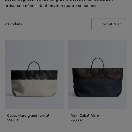
artisanale nécessitant environ quatre semaines.
2 Produits
Filtrer et trier
(Manua
Cabat
Maxi
Mare
Cabat
grand
Mare
format
Cabat Mare grand format
Maxi Cabat Mare
5900 €
7900 €