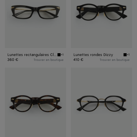
Lunettes rectangulaires Classic
Lunettes rondes Dizzy
+1
+1
Black/transparent Lunettes rectangulaires Cl
Black/t
360 €
410 €
Trouver en boutique
Trouver en boutique
Lunettes
Lunettes
rondes
Forte
Dizzy
Panthos