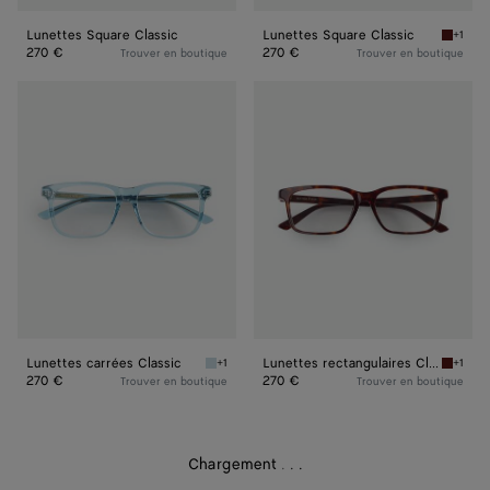
Lunettes Square Classic
Lunettes Square Classic
+1
Havana/
270 €
270 €
Trouver en boutique
Trouver en boutique
Lunettes
Lunettes
carrées
rectangulaires
Classic
Classic
Lunettes carrées Classic
Lunettes rectangulaires Classic
+1
+1
Light blue/transparent Lunettes carrées Clas
Havana/
270 €
270 €
Trouver en boutique
Trouver en boutique
Chargement
.
.
.