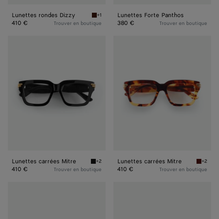
Lunettes rondes Dizzy
Lunettes Forte Panthos
+1
Havana/transparent Lunettes rondes Dizzy
410 €
380 €
Trouver en boutique
Trouver en boutique
Lunettes
Lunettes
carrées
carrées
Mitre
Mitre
Lunettes carrées Mitre
Lunettes carrées Mitre
+2
+2
Black/transparent Lunettes carrées Mitre
Havana/
410 €
410 €
Trouver en boutique
Trouver en boutique
Lunettes
Lunettes
pantos
pantos
Classic
Classic