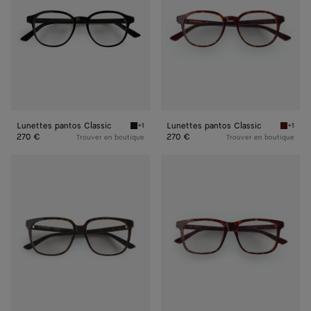
Lunettes pantos Classic
Lunettes pantos Classic
+1
+1
Black/transparent Lunettes pantos Classic
Havana/
270 €
270 €
Trouver en boutique
Trouver en boutique
Lunettes
Lunettes
Square
Square
Classic
Classic