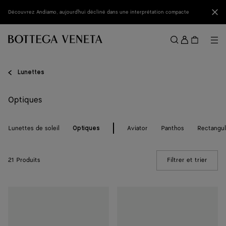
Passer au contenu principal
Fer
Découvrez Andiamo, aujourd'hui décliné dans une interprétation compacte
Se
conne
Me
Rechercher
Menu
Lunettes
Optiques
Lunettes de soleil
Aviator
Panthos
Rectangul
Optiques
21 Produits
Filtrer et trier
(Manua
Lunettes
Lunettes
rectangulaires
rondes
Classic
Dizzy