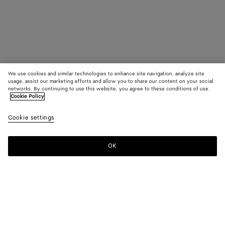
We use cookies and similar technologies to enhance site navigation, analyze site
usage, assist our marketing efforts and allow you to share our content on your social
networks. By continuing to use this website, you agree to these conditions of use.
Cookie Policy
Cookie settings
OK
S'INSCRIRE À LA NEWSLETTER
Abonnez-vous à la newsletter de Bottega Veneta pour recevoir des
informations sur les collections, les défilés et des mises à jour
exclusives.