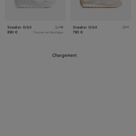
Sneaker Orbit
Sneaker Orbit
+10
+1
White Sneaker Orbit
Sea sal
890 €
790 €
Trouver en boutique
Chargement
.
.
.