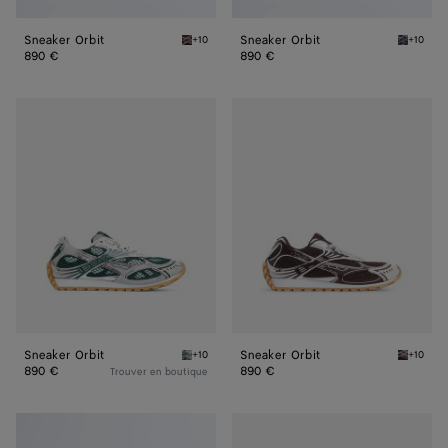
Sneaker Orbit
Sneaker Orbit
+10
+10
Barolo/silver Sneaker Orbit
Abyss/si
890 €
890 €
Sneaker
Sneaker
Orbit
Orbit
Sneaker Orbit
Sneaker Orbit
+10
+10
Billiard/silver Sneaker Orbit
Fondant/
890 €
890 €
Trouver en boutique
Sneaker
Sneaker
Orbit
Orbit