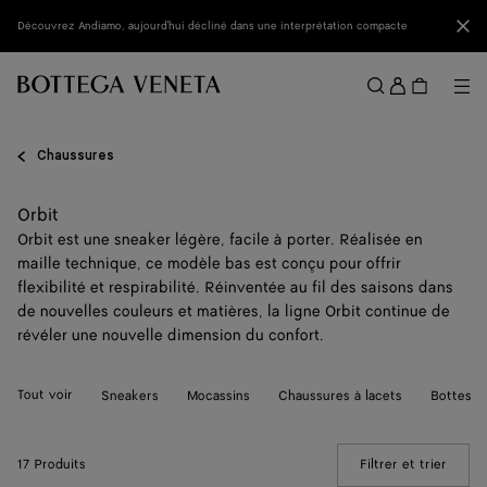
Passer au contenu principal
Fer
Découvrez Andiamo, aujourd'hui décliné dans une interprétation compacte
Se
conne
Me
Rechercher
Menu
Chaussures
Orbit
Orbit est une sneaker légère, facile à porter. Réalisée en
maille technique, ce modèle bas est conçu pour offrir
flexibilité et respirabilité. Réinventée au fil des saisons dans
de nouvelles couleurs et matières, la ligne Orbit continue de
révéler une nouvelle dimension du confort.
Tout voir
Sneakers
Mocassins
Chaussures à lacets
Bottes
17 Produits
Filtrer et trier
(Manua