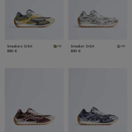
Sneakers Orbit
Sneaker Orbit
+10
+10
Taxi/denim Sneakers Orbit
Silver /
890 €
890 €
Sneaker
Sneaker
Orbit
Orbit