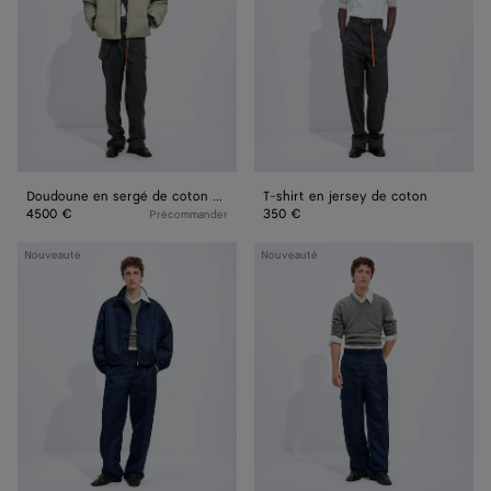
coton
de
et
coton
nylon
Doudoune en sergé de coton et nylon
T-shirt en jersey de coton
4500 €
350 €
Précommander
Blouson
Pantalon
Nouveauté
Nouveauté
en
cargo
satin
en
de
satin
nylon
de
nylon