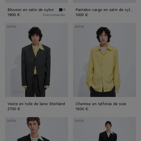
Blouson en satin de nylon
Pantalon cargo en satin de nylon
+1
Bleu marine Blouson en satin de nylon
1900 €
1000 €
Précommander
Veste
Chemise
Défilé
Défilé
en
en
toile
taffetas
de
de
laine
soie
Shetland
Veste en toile de laine Shetland
Chemise en taffetas de soie
2700 €
1600 €
Veste
Pantalon
Défilé
Défilé
en
en
gabardine
laine