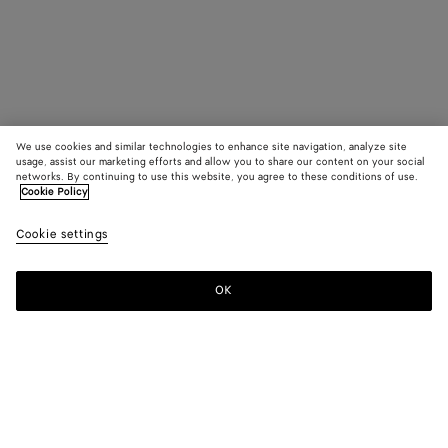
We use cookies and similar technologies to enhance site navigation, analyze site
usage, assist our marketing efforts and allow you to share our content on your social
networks. By continuing to use this website, you agree to these conditions of use.
Cookie Policy
Cookie settings
OK
S'INSCRIRE À LA NEWSLETTER
Abonnez-vous à la newsletter de Bottega Veneta pour recevoir des
informations sur les collections, les défilés et des mises à jour
exclusives.