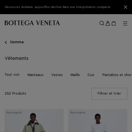
Passer au contenu principal
Fer
Découvrez Andiamo, aujourd'hui décliné dans une interprétation compacte
Se
conne
Me
Rechercher
Menu
Homme
Vêtements
Tout voir
Manteaux
Vestes
Maille
Cuir
Pantalons et shor
252 Produits
Filtrer et trier
(Manua
Doudoune
T-
Nouveauté
Nouveauté
en
shirt
sergé
en
de
jersey