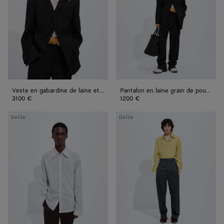
de
grain
laine
de
et
poudre
mohair
Veste en gabardine de laine et mohair
Pantalon en laine grain de poudre
3100 €
1200 €
Chemise
Pantalon
Défilé
Défilé
à
en
rayures
toile
en
de
coton
laine
et
Shetland
cupro