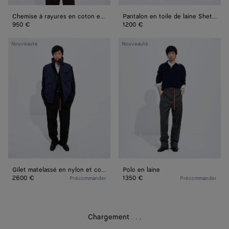
Chemise à rayures en coton et cupro
Pantalon en toile de laine Shetland
950 €
1200 €
Gilet
Polo
Nouveauté
Nouveauté
matelassé
en
en
laine
nylon
et
coton
Gilet matelassé en nylon et coton
Polo en laine
2600 €
1350 €
Précommander
Précommander
Chargement
.
.
.