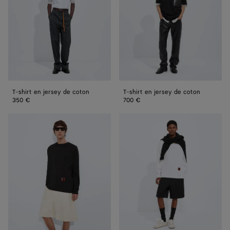
de
de
coton
coton
T-shirt en jersey de coton
T-shirt en jersey de coton
350 €
700 €
T-
T-
shirt
shirt
en
en
jersey
jersey
de
de
coton
coton