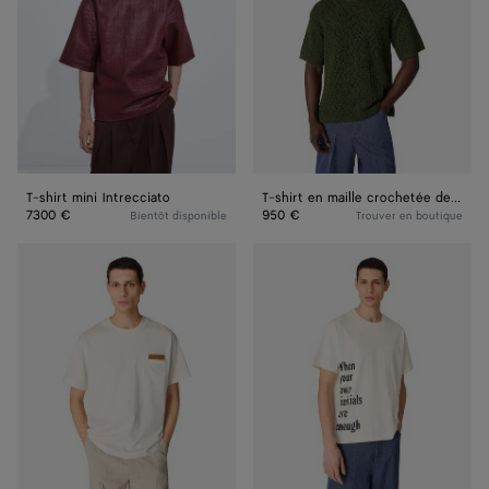
Intrecciato
maille
crochetée
de
coton
T-shirt mini Intrecciato
T-shirt en maille crochetée de coton
7300 €
950 €
Bientôt disponible
Trouver en boutique
T-
T-
shirt
shirt
en
en
jersey
jersey
de
de
coton
coton
Pima
imprimé