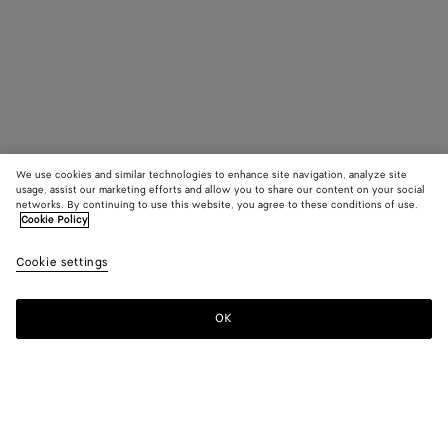
We use cookies and similar technologies to enhance site navigation, analyze site
usage, assist our marketing efforts and allow you to share our content on your social
networks. By continuing to use this website, you agree to these conditions of use.
Cookie Policy
Cookie settings
OK
S'INSCRIRE À LA NEWSLETTER
Abonnez-vous à la newsletter de Bottega Veneta pour recevoir des
informations sur les collections, les défilés et des mises à jour