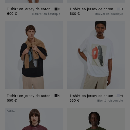
T-shirt en jersey de coton
T-shirt en jersey de coton
+1
+1
Double black T-shirt en jersey de coton
White T
600 €
600 €
Trouver en boutique
Trouver en boutique
T-
T-
shirt
shirt
en
en
jersey
jersey
de
de
coton
coton
à
à
imprimé
imprimé
T-shirt en jersey de coton à imprimé
T-shirt en jersey de coton à imprimé
+1
+1
Double black T-shirt en jersey de coton à im
White T
550 €
550 €
Bientôt disponible
T-
T-
Défilé
shirt
shirt
mini
en