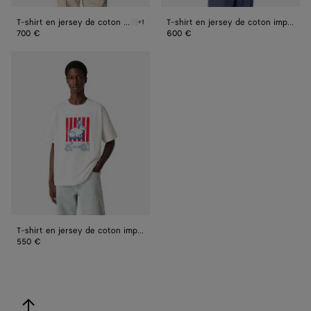
T-shirt en jersey de coton Pima
T-shirt en jersey de coton imprimé
+1
Chalk T-shirt en jersey de coton Pima
700 €
600 €
T-
shirt
en
jersey
de
coton
imprimé
T-shirt en jersey de coton imprimé
550 €
revenir en haut