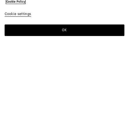
Cookie Policy
Cookie settings
OK
S'INSCRIRE À LA NEWSLETTER
Abonnez-vous à la newsletter de Bottega Veneta pour recevoir des
informations sur les collections, les défilés et des mises à jour
exclusives.
E-mail*
BOUTIQUES
Trouver Une Boutique
BESOIN D'AIDE ?