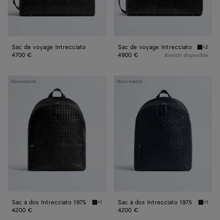
Sac de voyage Intrecciato
Sac de voyage Intrecciato
+2
Black S
4700 €
4900 €
Bientôt disponible
Sac
Sac
Nouveauté
Nouveauté
à
à
dos
dos
Intrecciato
Intrecciato
1975
1975
Sac à dos Intrecciato 1975
Sac à dos Intrecciato 1975
+1
+1
Black Sac à dos Intrecciato 1975
Midnigh
4200 €
4200 €