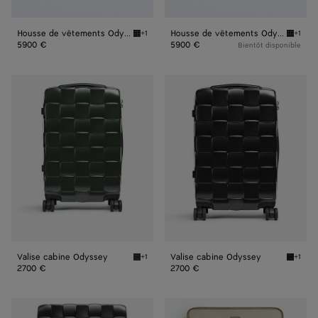
Housse de vêtements Odyssey
Housse de vêtements Odyssey
+1
+1
Espresso Housse de vêtements Odyssey
Black 
5900 €
5900 €
Bientôt disponible
Valise
Valise
cabine
cabine
Odyssey
Odyssey
Valise cabine Odyssey
Valise cabine Odyssey
+1
+1
Seaweed Valise cabine Odyssey
Black V
2700 €
2700 €
Valise