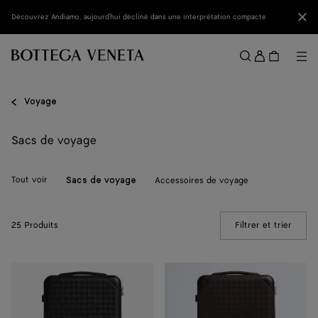
Passer au contenu principal
Fer
Découvrez Andiamo, aujourd'hui décliné dans une interprétation compacte
Se
conne
Me
Rechercher
Menu
Voyage
Sacs de voyage
Tout voir
Accessoires de voyage
Sacs de voyage
25 Produits
Filtrer et trier
(Manua
Valise
Valise
cabine
cabine
Odyssée
Odyssée
Intrecciato
Intrecciato