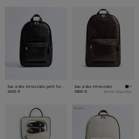
Sac
Sac
à
à
dos
dos
Intrecciato
Intrecciato
petit
format
Sac à dos Intrecciato petit format
Sac à dos Intrecciato
+1
Fondant
3400 €
3800 €
Bientôt disponible
Sac
Resort
à
dos
Intrecciato