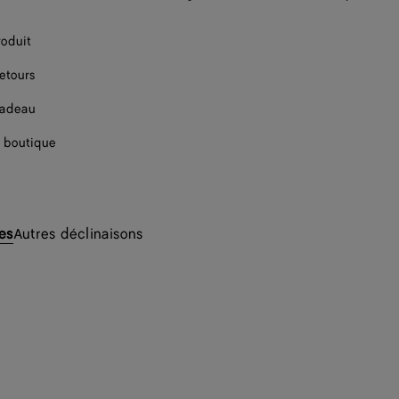
roduit
retours
cadeau
 boutique
les
Autres déclinaisons