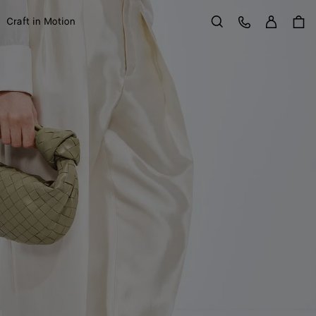
Se con
Service Client
Craft in Motion
Rechercher