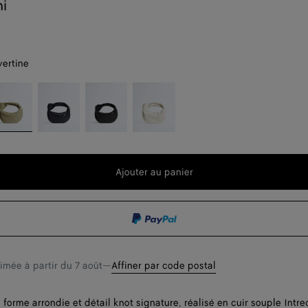
ni
vertine
avertine
Midnight
Black
Chalk
t
Ajouter au panier
Ajouter
Sélectionner
au
une
t
panier
taille
timée à partir du
7 août
—
Affiner par code postal
forme arrondie et détail knot signature, réalisé en cuir souple Intre