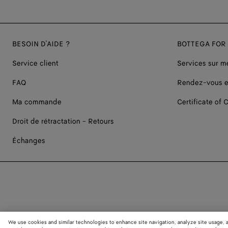
BESOIN D'AIDE ?
BOTTEGA FOR
Service client
Services sur m
FAQ
Rendez-vous e
Ma commande
Certificate of C
Droit de rétractation - Retours
Échanges
We use cookies and similar technologies to enhance site navigation, analyze site usage, 