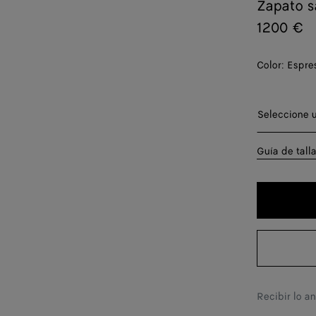
Zapato s
1200 €
Color:
Espre
Seleccione
Seleccione u
35
Guía de tall
36
37
38
39
40
Recibir lo a
41