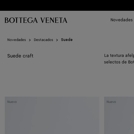
Ir al contenido principal
Novedades
Novedades
Destacados
Suede
Suede craft
La textura afe
selectos de Bo
Giorno
Dustbag
Nuevo
Nuevo