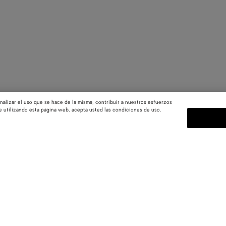
nalizar el uso que se hace de la misma, contribuir a nuestros esfuerzos
e utilizando esta página web, acepta usted las condiciones de uso.
SUSCRÍBASE A NUESTRO BOL
as
Suscríbete a la newsletter de Bot
colecciones, los shows y otros ev