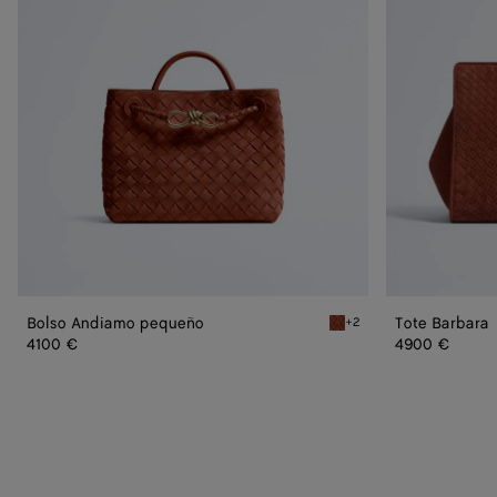
Bolso Andiamo pequeño
Tote Barbara
+2
Rust Bolso Andiamo pequ
4100 €
4900 €