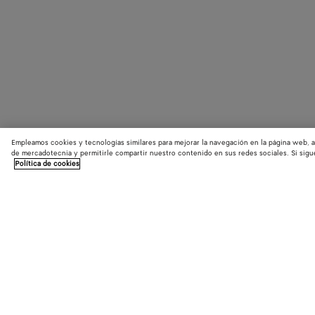
Empleamos cookies y tecnologías similares para mejorar la navegación en la página web, a
de mercadotecnia y permitirle compartir nuestro contenido en sus redes sociales. Si sigu
Política de cookies
LOCALIZADOR DE TIENDAS
Encuentra la tienda Bottega Veneta más cercana a ti y descubre las últim
colecciones.