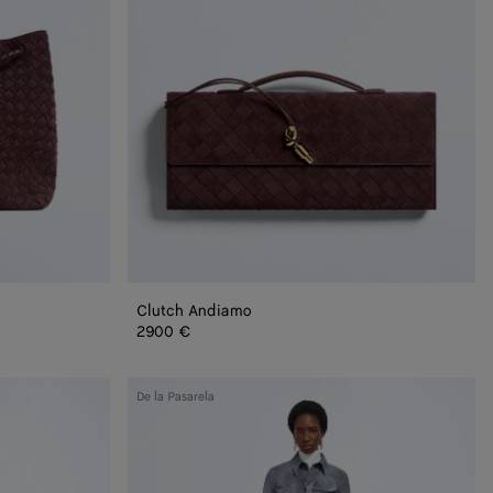
Clutch Andiamo
2900 €
Pantalones
De la Pasarela
de
ante
efecto
bruma