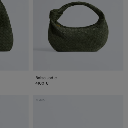
Bolso Jodie
4100 €
Clutch
Nuevo
Andiamo