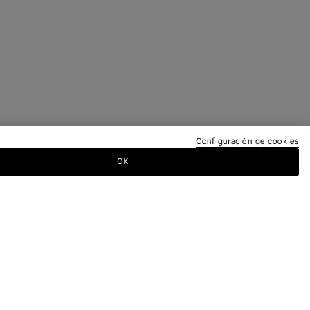
Configuración de cookies
OK
ETÍN DE NOTICIAS
tega Veneta para estar informado sobre las
entos exclusivos.