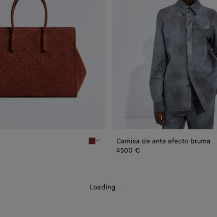
Camisa de ante efecto bruma
+1
eño
Rust Tote Barbara
4500 €
Loading
.
.
.