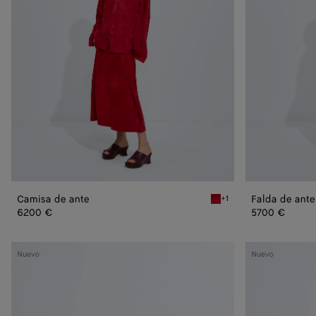
Camisa de ante
Falda de ante
+1
Crave Camisa de ante
6200 €
5700 €
Bolso
Tote
Nuevo
Nuevo
Andiamo
Barbara
pequeño