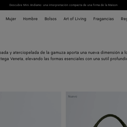
Descubre Mini Andiamo: una interpretación compacta de una firma de la Maison
Mujer
Hombre
Bolsos
Art of Living
Fragancias
Re
lpada y aterciopelada de la gamuza aporta una nueva dimensión a l
ttega Veneta, elevando las formas esenciales con una sutil profundi
Bolso
Nuevo
Campana
grande