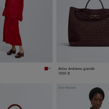
Bolso Andiamo grande
+1
Crave Falda de ante
7200 €
Camisa
De la Pasarela
de
ante
efecto
bruma