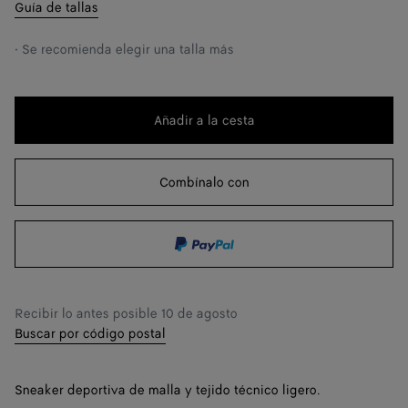
38
Solo queda 1 artículo
cambiar.)
Guía de tallas
39
Quiero recibir una notificación
• Se recomienda elegir una talla más
40
Quiero recibir una notificación
41
Quiero recibir una notificación
Añadir a la cesta
Añadir
Seleccione
42
a
una
la
talla
Combínalo con
43
cesta
44
45
46
Recibir lo antes posible
10 de agosto
47
Buscar por código postal
Sneaker deportiva de malla y tejido técnico ligero.