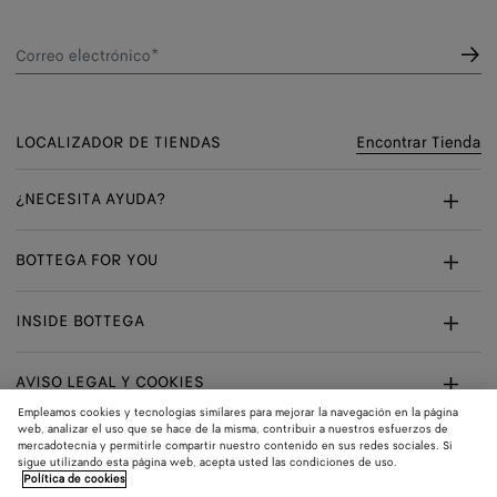
Correo electrónico*
LOCALIZADOR DE TIENDAS
Encontrar Tienda
¿NECESITA AYUDA?
Servicio De Atención Al Cliente
BOTTEGA FOR YOU
FAQ
Servicios A Medida
INSIDE BOTTEGA
Mi Pedido
Cita En Tienda
Sostenibilidad
Devoluciones Y Cambios
AVISO LEGAL Y COOKIES
Certificate Of Craft
Carreras
Empleamos cookies y tecnologías similares para mejorar la navegación en la página
Términos Legales
web, analizar el uso que se hace de la misma, contribuir a nuestros esfuerzos de
mercadotecnia y permitirle compartir nuestro contenido en sus redes sociales. Si
sigue utilizando esta página web, acepta usted las condiciones de uso.
Privacidad
CONECTAR
Compra
Entrega en:
España
Política de cookies