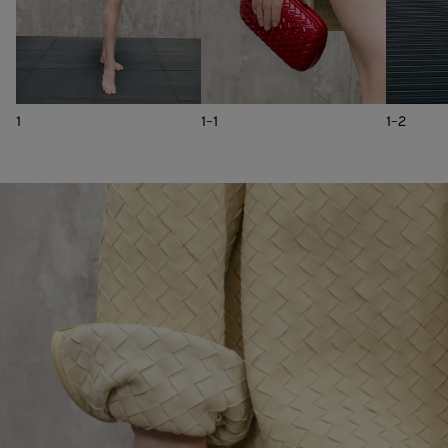
1
1-1
1-2