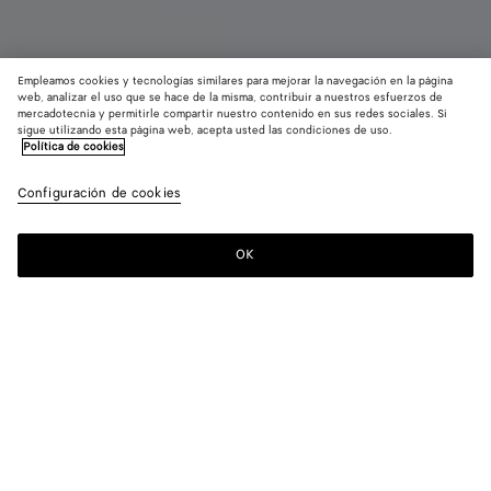
Empleamos cookies y tecnologías similares para mejorar la navegación en la página
web, analizar el uso que se hace de la misma, contribuir a nuestros esfuerzos de
mercadotecnia y permitirle compartir nuestro contenido en sus redes sociales. Si
Buscar en la tienda
Eau de Parfum
sigue utilizando esta página web, acepta usted las condiciones de uso.
Política de cookies
Colpo di Sole - Recarga
Configuración de cookies
280 €
OK
Contacto
Para los pedidos de Eau de Parfum, le invitamos a probar la
muestra antes de abrir el envase.
Colpo di Sole capta la calidez del sol mediterráneo para