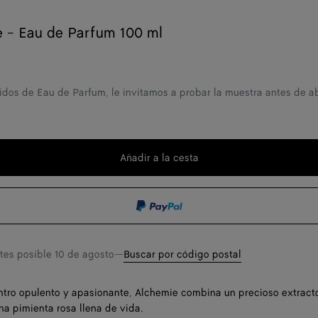
 - Eau de Parfum 100 ml
idos de Eau de Parfum, le invitamos a probar la muestra antes de ab
Añadir a la cesta
Añadir
Seleccione
a
una
la
talla
cesta
ntes posible
10 de agosto
—
Buscar por código postal
tro opulento y apasionante, Alchemie combina un precioso extracto
a pimienta rosa llena de vida.