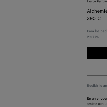
Eau de Parfum
Alchemie
390 €
Para los ped
envase.
Recibir lo a
En un encuen
ámbar con un