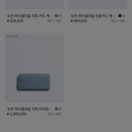
카
카
드
드
케
케
우븐 마이셀리움 지퍼 카드 케이스
+2
우븐 마이셀리움 신용카드 케이스
+2
미네랄 우븐 마이셀리움 지퍼 카드 케이스
라바 레
이
이
₩ 920,000
₩ 680,000
재입고 예정
재입고 예정
스
스
우
소재 혁신
븐
마
이
셀
리
움
지
퍼-
어
라
운
우븐 마이셀리움 지퍼-어라운드 지갑
+2
미네랄 우븐 마이셀리움 지퍼-어라운드 지갑
드
₩ 1,500,000
재입고 예정
지
갑