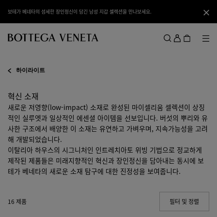
메인 콘텐츠로 건너뛰기
 베네타의 베스트 미니백을 만나보세요.
닫기
로
그
메뉴
검색
인
메뉴
하이라이트
혁신 소재
새로운 저영향(low-impact) 소재로 완성된 마이셀리움 셀렉션이 상징
적인 실루엣과 일상적인 에센셜 아이템을 선보입니다. 버섯의 뿌리와 유
사한 구조에서 배양한 이 소재는 유연하고 가벼우며, 지속가능성을 고려
해 개발되었습니다.
이탈리아 하우스의 시그니처인 인트레치아토 위빙 기법으로 정교하게
제작된 제품들은 미래지향적인 혁신과 장인정신을 담아내는 동시에 보
테가 베네타의 새로운 소재 탐구에 대한 진정성을 보여줍니다.
16 제품
필터 및 정렬
(Manua