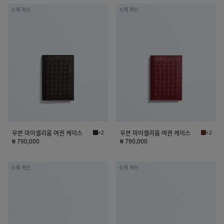
우
우
소재 혁신
소재 혁신
븐
븐
마
마
이
이
셀
셀
리
리
움
움
여
여
권
권
케
케
이
이
스
스
우븐 마이셀리움 여권 케이스
+2
우븐 마이셀리움 여권 케이스
+2
에스프레소 우븐 마이셀리움 여권 케이스
라바 레드
₩ 790,000
₩ 790,000
우
우
소재 혁신
소재 혁신
븐
븐
마
마
이
이
셀
셀
리
리