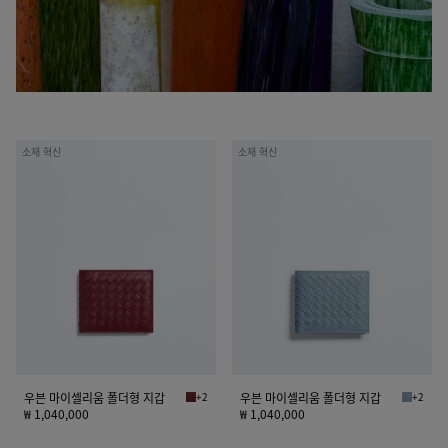
우
우
소재 혁신
소재 혁신
븐
븐
마
마
이
이
셀
셀
리
리
움
움
폴
폴
더
더
형
형
지
지
갑
갑
우븐 마이셀리움 폴더형 지갑
+2
우븐 마이셀리움 폴더형 지갑
+2
라바 레드 우븐 마이셀리움 폴더형 지갑
미네랄 
₩ 1,040,000
₩ 1,040,000