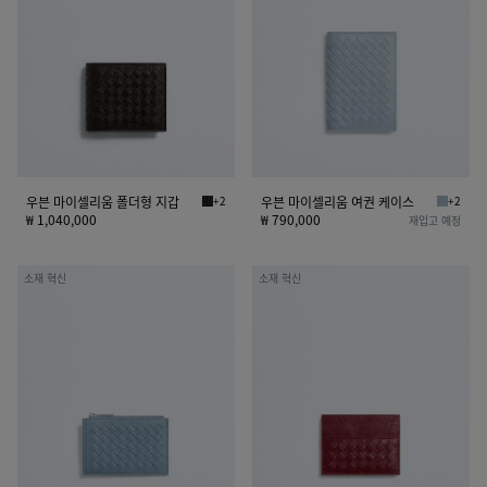
이
이
셀
셀
리
리
움
움
폴
여
더
권
형
케
지
이
갑
스
우븐 마이셀리움 폴더형 지갑
+2
우븐 마이셀리움 여권 케이스
+2
에스프레소 우븐 마이셀리움 폴더형 지갑
미네랄 
₩ 1,040,000
₩ 790,000
재입고 예정
우
우
소재 혁신
소재 혁신
븐
븐
마
마
이
이
셀
셀
리
리
움
움
지
신
퍼
용