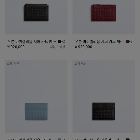
움
움
지
지
퍼
퍼
카
카
드
드
케
케
우븐 마이셀리움 지퍼 카드 케이스
+2
우븐 마이셀리움 지퍼 카드 케이스
+2
에스프레소 우븐 마이셀리움 지퍼 카드 케이스
라바 레드
이
이
₩ 920,000
₩ 920,000
재입고 예정
스
스
우
우
소재 혁신
소재 혁신
븐
븐
마
마
이
이
셀
셀
리
리
움
움
신
신
용
용
카
카
드
드
케
케
+2
+2