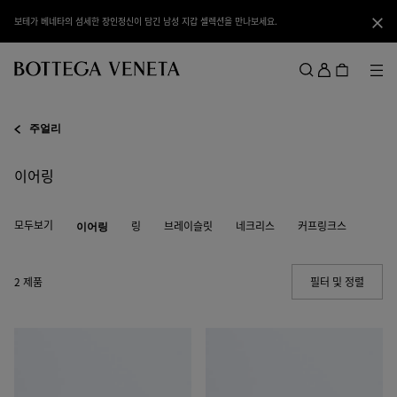
메인 콘텐츠로 건너뛰기
보테가 베네타의 섬세한 장인정신이 담긴 남성 지갑 셀렉션을 만나보세요.
닫기
로
그
메뉴
검색
인
메뉴
주얼리
이어링
모두보기
이어링
링
브레이슬릿
네크리스
커프링크스
2 제품
필터 및 정렬
(Manua
스
놋
몰
이
인
어
트
링