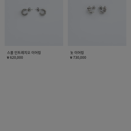
레
치
오
이
어
링
스몰 인트레치오 이어링
놋 이어링
₩ 620,000
₩ 730,000