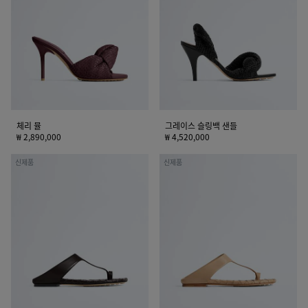
스
슬
링
백
샌
들
체리 뮬
그레이스 슬링백 샌들
₩ 2,890,000
₩ 4,520,000
리
리
신제품
신제품
비
비
아
아
플
플
랫
랫
T
T
스
스
트
트
랩
랩
샌
샌