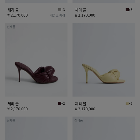
체리 뮬
+3
체리 뮬
+3
바살트 체리 뮬
딥 마호가
₩ 2,170,000
₩ 2,170,000
재입고 예정
체
체
신제품
리
리
뮬
뮬
체리 뮬
+2
체리 뮬
+2
딥 마호가니 체리 뮬
버터 옐로
₩ 2,170,000
₩ 2,170,000
체
그
신제품
신제품
리
레
뮬
이