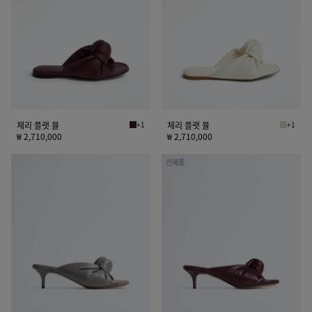
뮬
뮬
체리 플랫 뮬
+1
체리 플랫 뮬
+1
딥 마호가니 체리 플랫 뮬
알라바스터
₩ 2,710,000
₩ 2,710,000
체
체
신제품
리
리
뮬
뮬