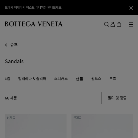
메인 콘텐츠로 건너뛰기
보테가 베네타의 베스트 미니백을 만나보세요.
닫기
로
그
메뉴
검색
인
메뉴
슈즈
Sandals
레이스업
발레리나 & 슬리퍼
스니커즈
샌들
펌프스
부츠
66 제품
필터 및 정렬
(Manua
체
체
신제품
신제품
리
리
플
플
랫
랫