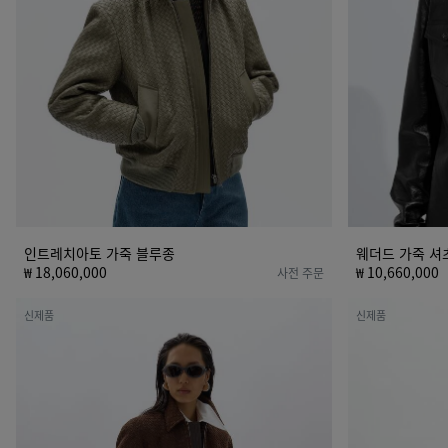
죽
블
루
종
인트레치아토 가죽 블루종
웨더드 가죽 셔
₩ 18,060,000
₩ 10,660,000
사전 주문
스
페
신제품
신제품
웨
이
이
퍼
드
리
가
가
죽
죽
블
블