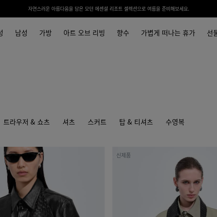
자연스러운 아름다움을 담은 모던 에센셜 리조트 셀렉션으로 여름을 준비해보세요.
성
남성
가방
아트 오브 리빙
향수
가볍게 떠나는 휴가
선
트라우저 & 쇼츠
셔츠
스커트
탑 & 티셔츠
수영복
새
신제품
틴
나
일
론
블
루