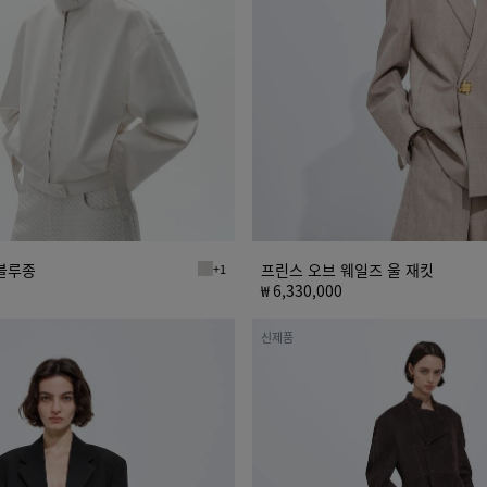
즈
울
재
킷
블루종
프린스 오브 웨일즈 울 재킷
+1
화이트 페이퍼리 가죽 블루종
₩ 6,330,000
스
신제품
웨
이
드
가
죽
재