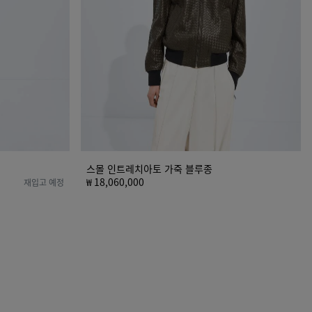
토
가
죽
블
루
종
스몰 인트레치아토 가죽 블루종
₩ 18,060,000
재입고 예정