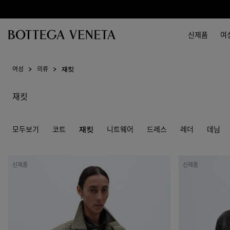
메인 콘텐츠로 건너뛰기
신제품
여
여성
의류
재킷
재킷
모두보기
코트
재킷
니트웨어
드레스
레더
데님
인
웨
신제품
신제품
트
더
레
드
치
가
아
죽
토
셔
가
츠