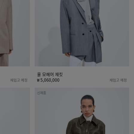
울 모헤어 재킷
₩ 5,060,000
재입고 예정
재입고 예정
스
신제품
몰
인
트
레
치
아