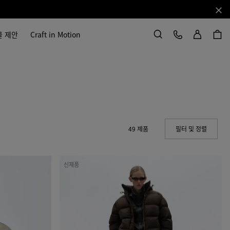
닫기
로그인
고객 서비스
물 제안
Craft in Motion
검색
49 제품
필터 및 정렬
(Manual
코
신제품
튼
나
일
론
트
윌