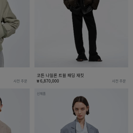
패
딩
재
킷
코튼 나일론 트윌 패딩 재킷
₩ 6,870,000
사전 주문
사전 주문
울
신제품
모
헤
어
재
킷