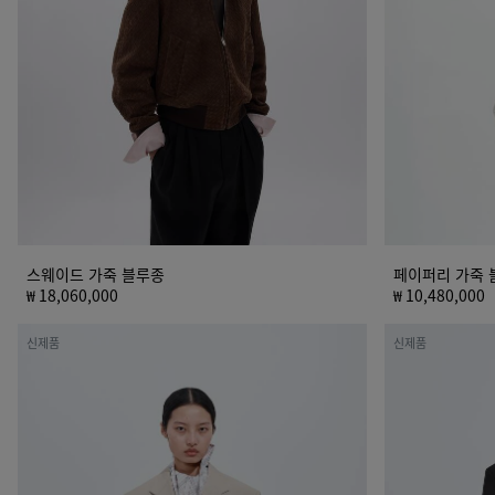
루
루
종
종
스웨이드 가죽 블루종
페이퍼리 가죽 
₩ 18,060,000
₩ 10,480,000
울
그
신제품
신제품
코
랑
튼
드
재
푸
킷
드
르
울