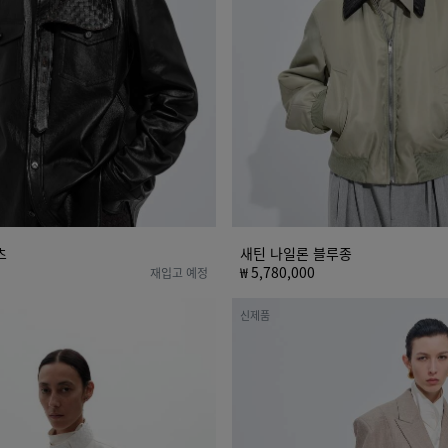
종
츠
새틴 나일론 블루종
₩ 5,780,000
재입고 예정
프
신제품
린
스
오
브
웨
일