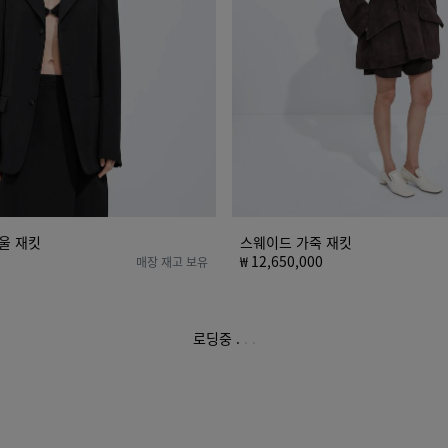
킷
 울 재킷
스웨이드 가죽 재킷
₩ 12,650,000
매장 재고 보유
로딩중
.
.
.