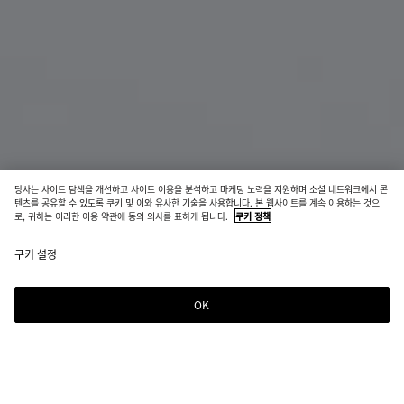
당사는 사이트 탐색을 개선하고 사이트 이용을 분석하고 마케팅 노력을 지원하며 소셜 네트워크에서 콘
소재 혁신
텐츠를 공유할 수 있도록 쿠키 및 이와 유사한 기술을 사용합니다. 본 웹사이트를 계속 이용하는 것으
로, 귀하는 이러한 이용 약관에 동의 의사를 표하게 됩니다.
쿠키 정책
우븐 마이셀리움 지퍼 카드 케이스
쿠키 설정
₩ 920,000
color
미
에
라
(색상
네
스
바
을 선
랄
프
레
OK
장바구니에 추가
택하
레
드
장
사
면 재
소
바
이
고 여
구
즈
부,
니
를
설명,
에
선
선택한 컬러:
라바 레드