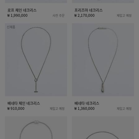
로프 체인 네크리스
프리즈마 네크리스
₩ 1,990,000
₩ 2,170,000
사전 주문
재입고 예정
베
베
신제품
네
네
타
타
체
네
인
크
네
리
크
스
리
스
베네타 체인 네크리스
베네타 네크리스
₩ 910,000
₩ 1,360,000
재입고 예정
재입고 예정
스
인
택
트
네
레