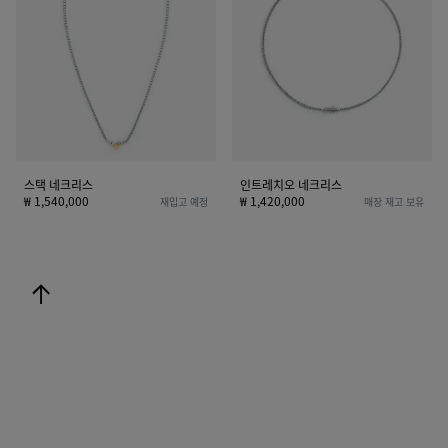
크
치
리
오
스
네
크
리
스
스택 네크리스
인트레치오 네크리스
₩ 1,540,000
₩ 1,420,000
재입고 예정
매장 재고 보유
위로