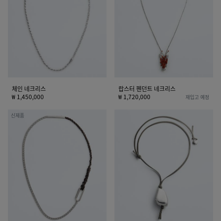
리
던
스
트
네
크
리
스
체인 네크리스
랍스터 펜던트 네크리스
₩ 1,450,000
₩ 1,720,000
재입고 예정
로
프
신제품
프
리
체
즈
인
마
네
네
크
크
리
리
스
스