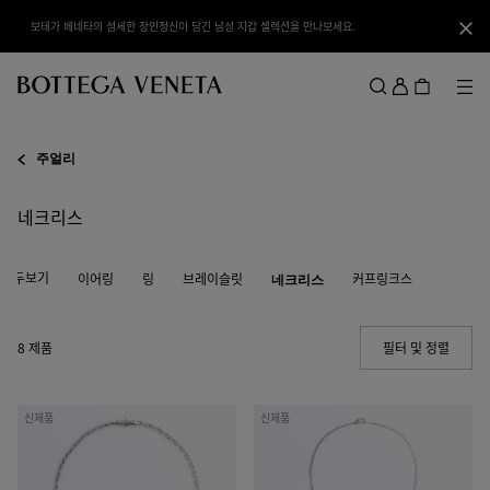
메인 콘텐츠로 건너뛰기
테가 베네타의 베스트 미니백을 만나보세요.
닫기
로
그
메뉴
검색
인
메뉴
주얼리
네크리스
모두보기
이어링
링
브레이슬릿
네크리스
커프링크스
8 제품
필터 및 정렬
(Manua
체
랍
신제품
신제품
인
스
네
터
크
펜