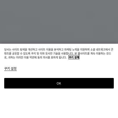
당사는 사이트 탐색을 개선하고 사이트 이용을 분석하고 마케팅 노력을 지원하며 소셜 네트워크에서 콘
소재 혁신
텐츠를 공유할 수 있도록 쿠키 및 이와 유사한 기술을 사용합니다. 본 웹사이트를 계속 이용하는 것으
로, 귀하는 이러한 이용 약관에 동의 의사를 표하게 됩니다.
쿠키 정책
우븐 마이셀리움 폴더형 지갑
쿠키 설정
₩ 1,040,000
color
미
에
라
(색상
네
스
바
을 선
랄
프
레
OK
장바구니에 추가
택하
레
드
장
사
면 재
소
바
이
고 여
구
즈
부,
니
를
설명,
에
선
선택한 컬러:
라바 레드
이미
추
택