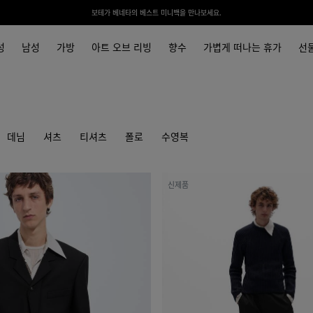
보테가 베네타의 베스트 미니백을 만나보세요.
성
남성
가방
아트 오브 리빙
향수
가볍게 떠나는 휴가
선
데님
셔츠
티셔츠
폴로
수영복
메
신제품
리
노
울
리
브
니
트
스