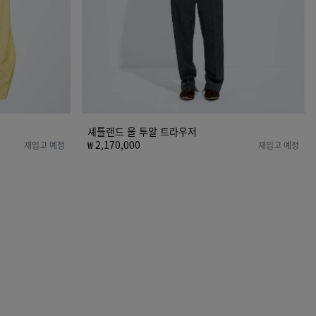
저
셰틀랜드 울 투알 트라우저
₩ 2,170,000
재입고 예정
재입고 예정