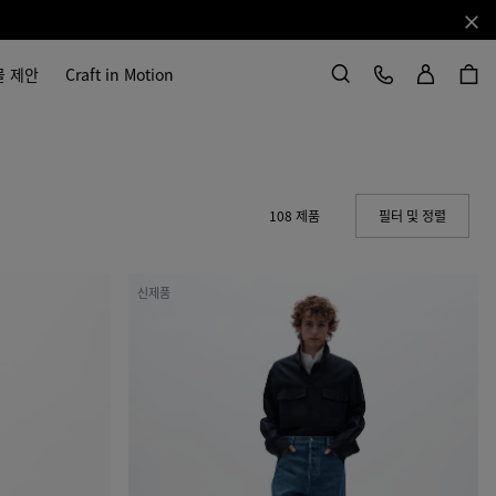
닫기
로그인
고객 서비스
물 제안
Craft in Motion
검색
108 제품
필터 및 정렬
(Manual
미
신제품
디
엄
인
디
고
와
이
드