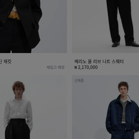
웨
터
딘 재킷
메리노 울 리브 니트 스웨터
₩ 2,170,000
재입고 예정
새
신제품
틴
나
일
론
블
루
종