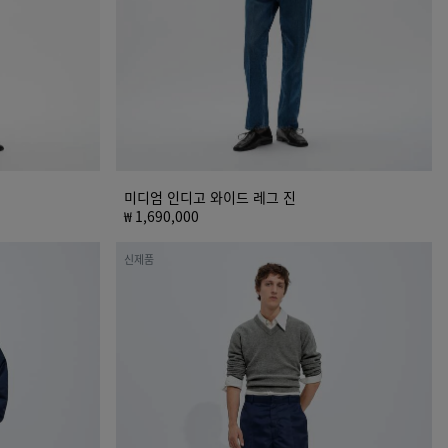
레
그
진
미디엄 인디고 와이드 레그 진
₩ 1,690,000
새
신제품
틴
나
일
론
카
고
트
라