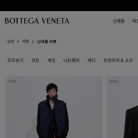
메인 콘텐츠로 건너뛰기
신제품
여
남성
의류
신제품 의류
모두보기
코트
재킷
니트웨어
레더
트라우저 & 쇼츠
나
울
신제품
런웨이
일
모
론
헤
코
어
튼
개
퀼
버
팅
딘
길
재
렛
킷