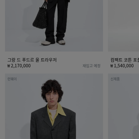
우
츠
저
그랑 드 푸드르 울 트라우저
컴팩트 코튼 포
₩ 2,170,000
₩ 1,540,000
재입고 예정
셰
코
런웨이
신제품
틀
튼
랜
저
드
지
울
티
투
셔
알
츠
재
킷