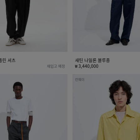
플린 셔츠
새틴 나일론 블루종
₩ 3,440,000
재입고 예정
실
런웨이
크
태
피
터
셔
츠