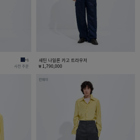
우
저
새틴 나일론 카고 트라우저
+1
네이비 새틴 나일론 블루종
₩ 1,790,000
사전 주문
셰
런웨이
틀
랜
드
울
투
알
트
라
우