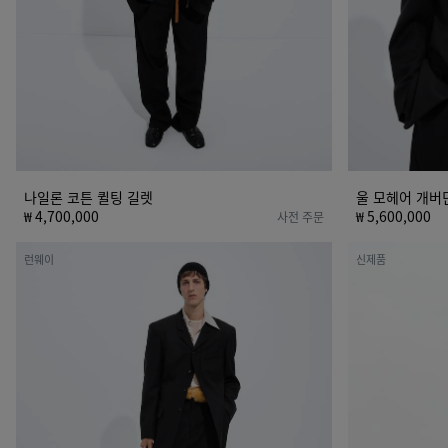
나일론 코튼 퀼팅 길렛
울 모헤어 개버
₩ 4,700,000
₩ 5,600,000
사전 주문
그
컴
런웨이
신제품
랑
팩
드
트
푸
코
드
튼
르
포
울
플
트
린
라
셔