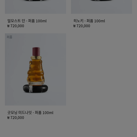
얼모스트 던 - 퍼퓸 100ml
히노키 - 퍼퓸 100ml
₩ 720,000
₩ 720,000
굿
퍼퓸
모
닝
미
드
나
잇
-
퍼
퓸
100ml
굿모닝 미드나잇 - 퍼퓸 100ml
₩ 720,000