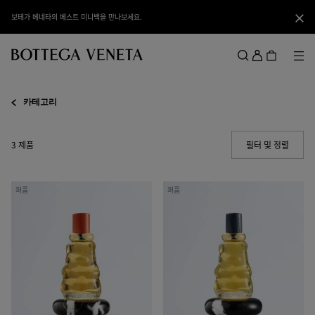
메인 콘텐츠로 건너뛰기
보테가 베네타의 베스트 미니백을 만나보세요.
닫기
로
그
메뉴
검색
인
메뉴
카테고리
3 제품
필터 및 정렬
(Manua
얼
히
퍼퓸
퍼퓸
모
노
스
키
트
-
던
퍼
-
퓸
퍼
100ml
퓸
100ml