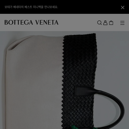
메인 콘텐츠로 건너뛰기
보테가 베네타의 베스트 미니백을 만나보세요.
닫기
로
그
메뉴
검색
인
메뉴