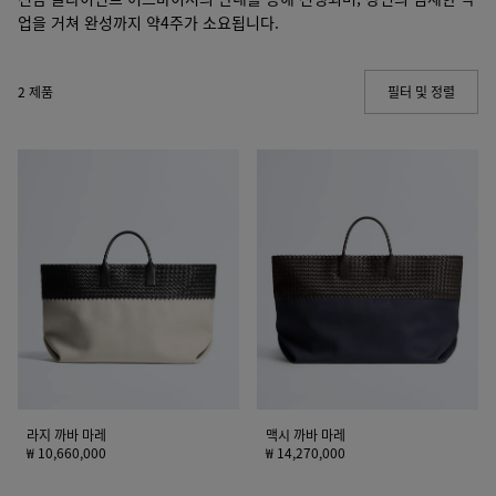
업을 거쳐 완성까지 약4주가 소요됩니다.
2 제품
필터 및 정렬
(Manua
라
맥
지
시
까
까
바
바
마
마
레
레
라지 까바 마레
맥시 까바 마레
₩ 10,660,000
₩ 14,270,000