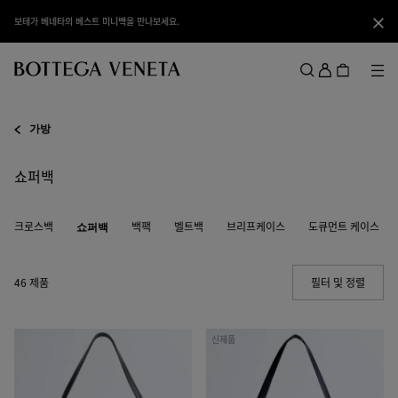
메인 콘텐츠로 건너뛰기
보테가 베네타의 베스트 미니백을 만나보세요.
닫기
로
그
메뉴
검색
인
메뉴
가방
쇼퍼백
크로스백
쇼퍼백
백팩
벨트백
브리프케이스
도큐먼트 케이스
46 제품
필터 및 정렬
(Manua
코
코
신제품
리
리
에
에
레
레