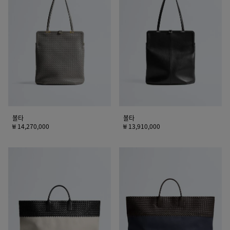
타
타
볼타
볼타
₩ 14,270,000
₩ 13,910,000
라
맥
지
시
까
까
바
바
마
마
레
레