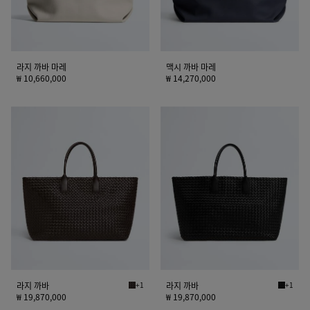
라지 까바 마레
맥시 까바 마레
₩ 10,660,000
₩ 14,270,000
라
라
지
지
까
까
바
바
라지 까바
+1
라지 까바
+1
폰단트 라지 까바
블랙 라지
₩ 19,870,000
₩ 19,870,000