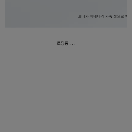
보테가 베네타의 가죽 참으로 백과
로딩중
.
.
.