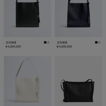
코리에레
+2
코리에레
+2
블랙 코리에레
미드나잇
₩ 6,890,000
₩ 6,890,000
코
코
리
리
에
에
레
메
신
저
백