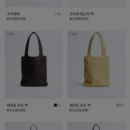
코리에레
+2
코리에 메신저 백
알라바스터 코리에레
₩ 6,890,000
₩ 4,990,000
베
베
신제품
신제품
네
네
토
토
토
토
트
트
백
백
베네토 토트 백
+2
베네토 토트 백
+2
에스프레소 베네토 토트 백
버터 옐로
₩ 6,330,000
₩ 6,330,000
볼
볼