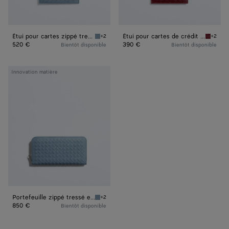
Étui pour cartes zippé tressé en mycélium
Étui pour cartes de crédit tressé en mycélium
+2
+2
Mineral Étui pour cartes zippé tressé en myc
Lava re
520 €
390 €
Bientôt disponible
Bientôt disponible
Portefeuille
Innovation matière
zippé
tressé
en
mycélium
Portefeuille zippé tressé en mycélium
+2
Mineral Portefeuille zippé tressé en mycéliu
850 €
Bientôt disponible