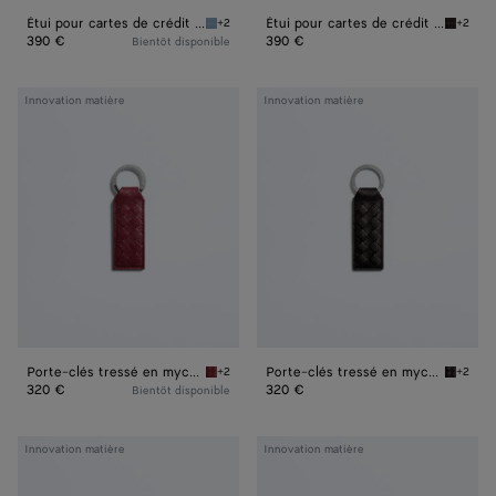
Étui pour cartes de crédit tressé en mycélium
Étui pour cartes de crédit tressé en mycélium
+2
+2
Mineral Étui pour cartes de crédit tressé en
Espress
390 €
390 €
Bientôt disponible
Porte-
Porte-
Innovation matière
Innovation matière
clés
clés
tressé
tressé
en
en
mycélium
mycélium
Porte-clés tressé en mycélium
Porte-clés tressé en mycélium
+2
+2
Lava red Porte-clés tressé en mycélium
Espress
320 €
320 €
Bientôt disponible
Portefeuille
Étui
Innovation matière
Innovation matière
Bi-
pour