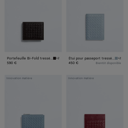
Fold
passeport
tressé
tressé
en
en
mycélium
mycélium
Portefeuille Bi-Fold tressé en mycélium
Étui pour passeport tressé en mycélium
+2
+2
Espresso Portefeuille Bi-Fold tressé en mycé
Mineral
590 €
450 €
Bientôt disponible
Étui
Étui
Innovation matière
Innovation matière
pour
pour
cartes
cartes
zippé
de
tressé
crédit
en
tressé
mycélium
en
mycélium