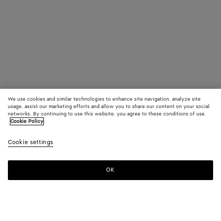
We use cookies and similar technologies to enhance site navigation, analyze site
usage, assist our marketing efforts and allow you to share our content on your social
networks. By continuing to use this website, you agree to these conditions of use.
Cookie Policy
Cookie settings
OK
S'INSCRIRE À LA NEWSLETTER
Abonnez-vous à la newsletter de Bottega Veneta pour recevoir des