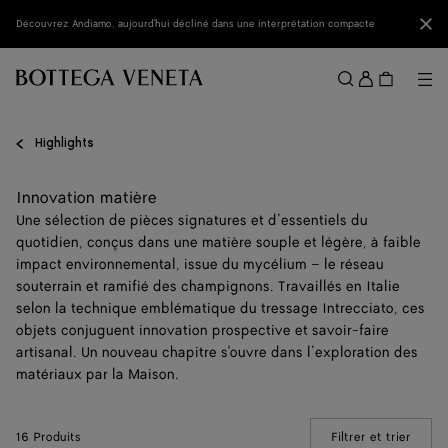
Passer au contenu principal
Fer
Découvrez Andiamo, aujourd'hui décliné dans une interprétation compacte
Se
conne
Me
Rechercher
Menu
Highlights
Innovation matière
Une sélection de pièces signatures et d’essentiels du
quotidien, conçus dans une matière souple et légère, à faible
impact environnemental, issue du mycélium – le réseau
souterrain et ramifié des champignons. Travaillés en Italie
selon la technique emblématique du tressage Intrecciato, ces
objets conjuguent innovation prospective et savoir-faire
artisanal. Un nouveau chapitre s'ouvre dans l’exploration des
matériaux par la Maison.
16 Produits
Filtrer et trier
(Manua