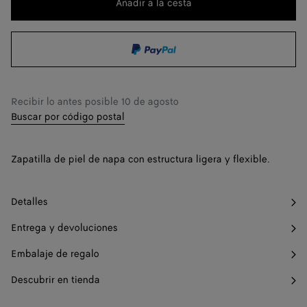
cambiar.)
Añadir a la cesta
Añadir
Seleccione
a
una
38
Quiero recibir una notificación
la
talla
39
cesta
40
Quiero recibir una notificación
Recibir lo antes posible
10 de agosto
41
Solo queda 1 artículo
Buscar por código postal
Zapatilla de piel de napa con estructura ligera y flexible.
Detalles
Entrega y devoluciones
Embalaje de regalo
Descubrir en tienda