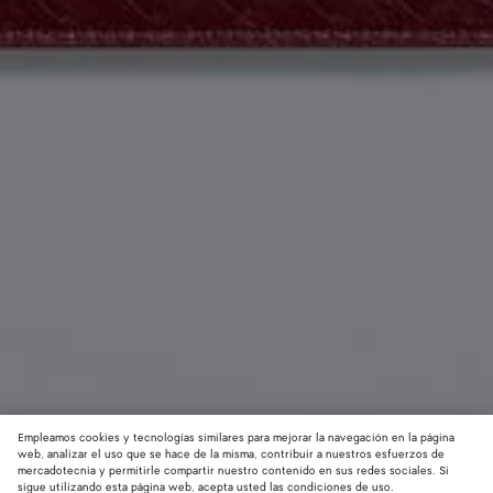
Empleamos cookies y tecnologías similares para mejorar la navegación en la página
web, analizar el uso que se hace de la misma, contribuir a nuestros esfuerzos de
mercadotecnia y permitirle compartir nuestro contenido en sus redes sociales. Si
Material innovador
sigue utilizando esta página web, acepta usted las condiciones de uso.