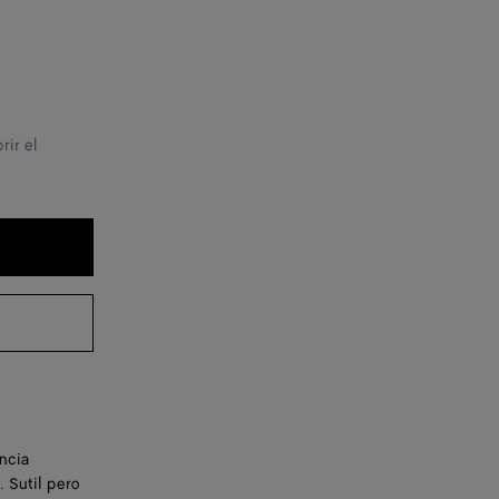
rir el
ancia
 Sutil pero