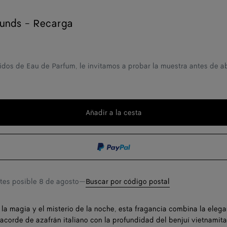
unds - Recarga
idos de Eau de Parfum, le invitamos a probar la muestra antes de ab
Añadir a la cesta
Añadir
Seleccione
a
una
la
talla
cesta
ntes posible
8 de agosto
—
Buscar por código postal
 la magia y el misterio de la noche, esta fragancia combina la eleg
 acorde de azafrán italiano con la profundidad del benjuí vietnamita.